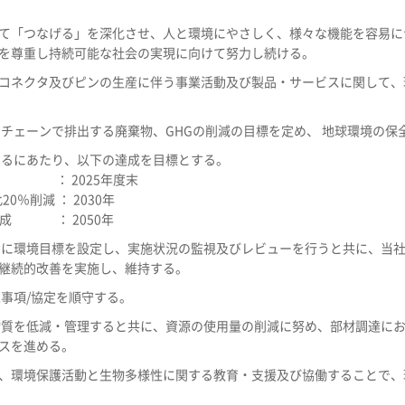
て「つなげる」を深化させ、人と環境にやさしく、様々な機能を容易に
を尊重し持続可能な社会の実現に向けて努力し続ける。
コネクタ及びピンの生産に伴う事業活動及び製品・サービスに関して、
イチェーンで排出する廃棄物、GHGの削減の目標を定め、 地球環境の保
するにあたり、以下の達成を目標とする。
： 2025年度末
20％削減
： 2030年
成
： 2050年
動に環境目標を設定し、実施状況の監視及びレビューを行うと共に、当
継続的改善を実施し、維持する。
事項/協定を順守する。
物質を低減・管理すると共に、資源の使用量の削減に努め、部材調達に
スを進める。
、環境保護活動と生物多様性に関する教育・支援及び協働することで、