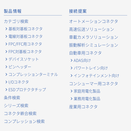
製品情報
接続提案
カテゴリ検索
オートメーションコネクタ
基板対基板コネクタ
高速伝送ソリューション
電線対基板コネクタ
車載カメラソリューション
FPC/FFC用コネクタ
振動解析シミュレーション
FPC対基板コネクタ
自動車用コネクタ
デバイスソケット
ADAS向け
ピンヘッダー
パワートレイン向け
コンプレッションターミナル
インフォテインメント向け
I/Oコネクタ
コンシューマー用コネクタ
ESDプロテクタチップ
家庭用電化製品
条件検索
業務用電化製品
シリーズ検索
産業用コネクタ
コネクタ嵌合検索
コンプレッション検索