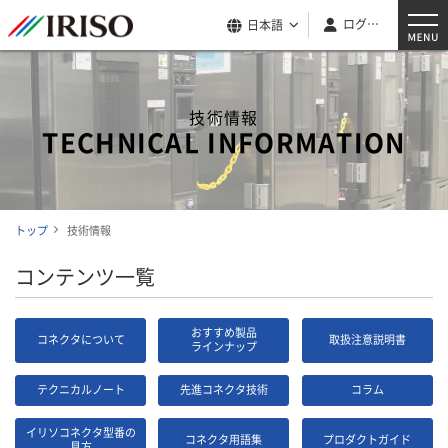
ログイン
日本語
技術情報
TECHNICAL INFORMATION
トップ
技術情報
コンテンツ一覧
おすすめ製品
コネクタについて
取扱注意説明書
ラインナップ
テクニカルノート
先進コネクタ技術
コラム
イリソコネクタ型番の
コネクタ用語集
プロダクトガイド
見方