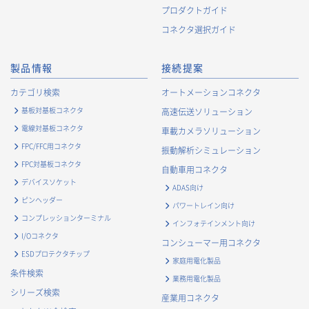
プロダクトガイド
コネクタ選択ガイド
製品情報
接続提案
カテゴリ検索
オートメーションコネクタ
基板対基板コネクタ
高速伝送ソリューション
電線対基板コネクタ
車載カメラソリューション
FPC/FFC用コネクタ
振動解析シミュレーション
FPC対基板コネクタ
自動車用コネクタ
デバイスソケット
ADAS向け
ピンヘッダー
パワートレイン向け
コンプレッションターミナル
インフォテインメント向け
I/Oコネクタ
コンシューマー用コネクタ
ESDプロテクタチップ
家庭用電化製品
条件検索
業務用電化製品
シリーズ検索
産業用コネクタ