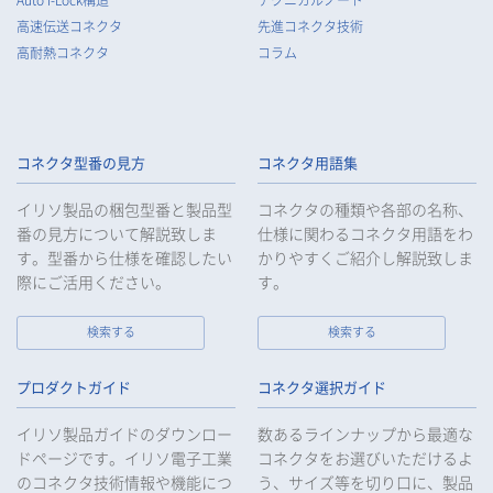
Auto I-Lock構造
テクニカルノート
高速伝送コネクタ
先進コネクタ技術
高耐熱コネクタ
コラム
コネクタ型番の見方
コネクタ用語集
イリソ製品の梱包型番と製品型
コネクタの種類や各部の名称、
番の見方について解説致しま
仕様に関わるコネクタ用語をわ
す。型番から仕様を確認したい
かりやすくご紹介し解説致しま
際にご活用ください。
す。
検索する
検索する
プロダクトガイド
コネクタ選択ガイド
イリソ製品ガイドのダウンロー
数あるラインナップから最適な
ドページです。イリソ電子工業
コネクタをお選びいただけるよ
のコネクタ技術情報や機能につ
う、サイズ等を切り口に、製品