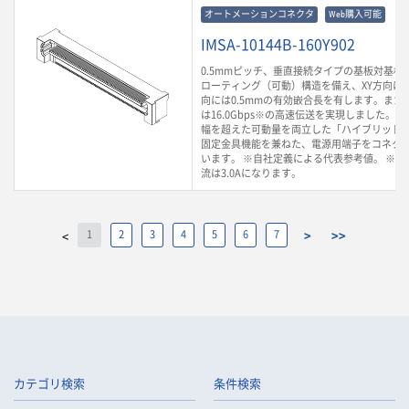
オートメーションコネクタ
Web購入可能
IMSA-10144B-160Y902
0.5mmピッチ、垂直接続タイプの基板対基板
ローティング（可動）構造を備え、XY方向に0.
向には0.5mmの有効嵌合長を有します。また
は16.0Gbps※の高速伝送を実現しました。
幅を超えた可動量を両立した「ハイブリッド
固定金具機能を兼ねた、電源用端子をコネク
います。 ※自社定義による代表参考値。 ※ 
流は3.0Aになります。
1
2
3
4
5
6
7
>
>>
<
カテゴリ検索
条件検索