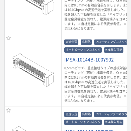
ローティング（可動）構造を備え、XY方向に0.
向には0.5mmの有効嵌合長を有します。また
は16.0Gbps※の高速伝送を実現しました。
幅を超えた可動量を両立した「ハイブリッド
固定金具機能を兼ねた、電源用端子をコネク
います。 ※自社定義による代表参考値。 ※ 
流は3.0Aになります。
高速伝送
高耐熱
フローティングコネクタ
オートメーションコネクタ
Web購入可能
IMSA-10144B-100Y902
0.5mmピッチ、垂直接続タイプの基板対基板
ローティング（可動）構造を備え、XY方向に0.
向には0.5mmの有効嵌合長を有します。また
は16.0Gbps※の高速伝送を実現しました。
幅を超えた可動量を両立した「ハイブリッド
固定金具機能を兼ねた、電源用端子をコネク
います。 ※自社定義による代表参考値。 ※ 
流は3.0Aになります。
高速伝送
高耐熱
フローティングコネクタ
オートメーションコネクタ
Web購入可能