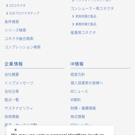
I/Oコネクタ
コンシューマー用コネクタ
ESDプロテクタチップ
家庭用電化製品
条件検索
業務用電化製品
シリーズ検索
産業用コネクタ
コネクタ嵌合検索
コンプレッション検索
企業情報
IR情報
会社概要
経営方針
トップメッセージ
個人投資家の皆様へ
会社沿革
IRニュース
拠点一覧
IR資料
サステナビリティ
財務・業績情報
採用情報
株式情報
部活・サークル活動
IRカレンダー
スポンサー活動
IRに関するよくあるご質問