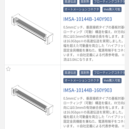
高速伝送
高耐熱
フローティングコネクタ
オートメーションコネクタ
Web購入可能
IMSA-10144B-140Y903
0.5mmピッチ、垂直接続タイプの基板対基板
ローティング（可動）構造を備え、XY方向に0.
向には0.5mmの有効嵌合長を有します。また
は16.0Gbps※の高速伝送を実現しました。
幅を超えた可動量を両立した「ハイブリッド
固定金具機能を兼ねた、電源用端子をコネク
います。 ※自社定義による代表参考値。 ※ 
流は3.0Aになります。
高速伝送
高耐熱
フローティングコネクタ
オートメーションコネクタ
Web購入可能
IMSA-10144B-160Y903
0.5mmピッチ、垂直接続タイプの基板対基板
ローティング（可動）構造を備え、XY方向に0.
向には0.5mmの有効嵌合長を有します。また
は16.0Gbps※の高速伝送を実現しました。
幅を超えた可動量を両立した「ハイブリッド
固定金具機能を兼ねた、電源用端子をコネク
います。 ※自社定義による代表参考値。 ※ 