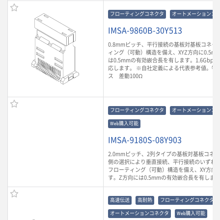
フローティングコネクタ
オートメーションコ
IMSA-9860B-30Y513
0.8mmピッチ、平行接続の基板対基板コネク
ィング（可動）構造を備え、XYZ方向に0.5m
は0.5mmの有効嵌合長を有します。1.6Gbp
応します。 ※自社定義による代表参考値。特
ス 差動100Ω
フローティングコネクタ
オートメーションコ
Web購入可能
IMSA-9180S-08Y903
2.0mmピッチ、2列タイプの基板対基板コネ
側の選択により垂直接続、平行接続のいずれ
フローティング（可動）構造を備え、XY方向に
す。Z方向には0.5mmの有効嵌合長を有しま
高速伝送
高耐熱
フローティングコネクタ
オートメーションコネクタ
Web購入可能