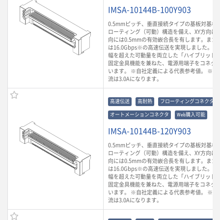
IMSA-10144B-100Y903
0.5mmピッチ、垂直接続タイプの基板対基板
ローティング（可動）構造を備え、XY方向に0.
向には0.5mmの有効嵌合長を有します。また
は16.0Gbps※の高速伝送を実現しました。
幅を超えた可動量を両立した「ハイブリッド
固定金具機能を兼ねた、電源用端子をコネク
います。 ※自社定義による代表参考値。 ※ 
流は3.0Aになります。
高速伝送
高耐熱
フローティングコネクタ
オートメーションコネクタ
Web購入可能
IMSA-10144B-120Y903
0.5mmピッチ、垂直接続タイプの基板対基板
ローティング（可動）構造を備え、XY方向に0.
向には0.5mmの有効嵌合長を有します。また
は16.0Gbps※の高速伝送を実現しました。
幅を超えた可動量を両立した「ハイブリッド
固定金具機能を兼ねた、電源用端子をコネク
います。 ※自社定義による代表参考値。 ※ 
流は3.0Aになります。