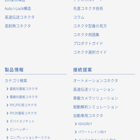
Auto I-Lock構造
先進コネクタ技術
高速伝送コネクタ
コラム
高耐熱コネクタ
コネクタ型番の見方
コネクタ用語集
プロダクトガイド
コネクタ選択ガイド
製品情報
接続提案
カテゴリ検索
オートメーションコネクタ
基板対基板コネクタ
高速伝送ソリューション
電線対基板コネクタ
車載カメラソリューション
FPC/FFC用コネクタ
振動解析シミュレーション
FPC対基板コネクタ
自動車用コネクタ
デバイスソケット
ADAS向け
ピンヘッダー
パワートレイン向け
コンプレッションターミナル
インフォテインメント向け