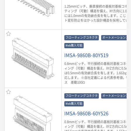
1.25mmピッチ、垂直接続の基板対基板コネ
ティング（可動）構造を備え、XY方向に1.0m
には1.0mmの有効嵌合長を有します。こじり
ト変形防止をはかった設計構造を採用してい
フローティングコネクタ
オートメーションコ
Web購入可能
IMSA-9860B-80Y519
0.8mmピッチ、平行接続の基板対基板コネク
ィング（可動）構造を備え、XYZ方向に0.5m
は0.5mmの有効嵌合長を有します。1.6Gbp
応します。 ※自社定義による代表参考値。特
ス 差動100Ω
フローティングコネクタ
オートメーションコ
Web購入可能
IMSA-9860B-60Y526
0.8mmピッチ、平行接続の基板対基板コネク
ィング（可動）構造を備え、XYZ方向に0.5m