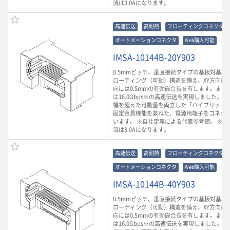
流は3.0Aになります。
高速伝送
高耐熱
フローティングコネクタ
オートメーションコネクタ
Web購入可能
IMSA-10144B-20Y903
0.5mmピッチ、垂直接続タイプの基板対基板
ローティング（可動）構造を備え、XY方向に0.
向には0.5mmの有効嵌合長を有します。また
は16.0Gbps※の高速伝送を実現しました。
幅を超えた可動量を両立した「ハイブリッド
固定金具機能を兼ねた、電源用端子をコネク
います。 ※自社定義による代表参考値。 ※ 
流は3.0Aになります。
高速伝送
高耐熱
フローティングコネクタ
オートメーションコネクタ
Web購入可能
IMSA-10144B-40Y903
0.5mmピッチ、垂直接続タイプの基板対基板
ローティング（可動）構造を備え、XY方向に0.
向には0.5mmの有効嵌合長を有します。また
は16.0Gbps※の高速伝送を実現しました。