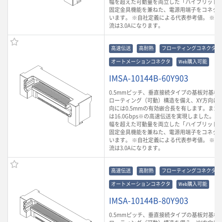
幅を超えた可動量を両立した「ハイブリッド
固定金具機能を兼ねた、電源用端子をコネク
います。 ※自社定義による代表参考値。 ※ 
流は3.0Aになります。
高速伝送
高耐熱
フローティングコネクタ
オートメーションコネクタ
Web購入可能
IMSA-10144B-60Y903
0.5mmピッチ、垂直接続タイプの基板対基板
ローティング（可動）構造を備え、XY方向に0.
向には0.5mmの有効嵌合長を有します。また
は16.0Gbps※の高速伝送を実現しました。
幅を超えた可動量を両立した「ハイブリッド
固定金具機能を兼ねた、電源用端子をコネク
います。 ※自社定義による代表参考値。 ※ 
流は3.0Aになります。
高速伝送
高耐熱
フローティングコネクタ
オートメーションコネクタ
Web購入可能
IMSA-10144B-80Y903
0.5mmピッチ、垂直接続タイプの基板対基板