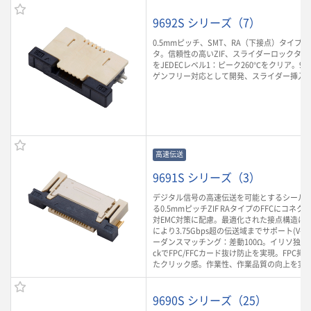
9692S シリーズ（7）
0.5mmピッチ、SMT、RA（下接点）タイプのF
タ。信頼性の高いZIF、スライダーロックタ
をJEDECレベル1：ピーク260℃をクリア。9
ゲンフリー対応として開発、スライダー挿入
高速伝送
9691S シリーズ（3）
デジタル信号の高速伝送を可能とするシールド
る0.5mmピッチZIF RAタイプのFFCにコネ
対EMC対策に配慮。最適化された接点構造によ
により3.75Gbps超の伝送域までサポート(V-by-
ーダンスマッチング：差動100Ω。イリソ独自の
ckでFPC/FFCカード抜け防止を実現。FPC
たクリック感。作業性、作業品質の向上を実
9690S シリーズ（25）