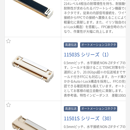
214レベル4相当の耐環境性を持ち、耐振動性や
耐熱性が求められるパワートレイン機器での
ネクタです。従来の内部信号接続を、ワイヤ
接続からFPCでの接続へ置換えることにより
軽量化に貢献します。また、イリソ独自の自動
o I-Lock構造）を搭載し、FPC嵌合時のカ
なり、作業性が大幅に向上します。
高速伝送
オートメーションコネクタ
11503S シリーズ（1）
0.5mmピッチ、水平接続 NON-ZIFタイプのFP
す。シールドを設けることでEMC対策を行って
選択により、20.0Gbps超※の伝送域までサ
ールド付きFFCにも対応します。カード挿入
かかるAuto I-Lock構造を採用し、FFCの
認できる確認用窓も備えています。オートメ
としてお客様の組立自動化に貢献します。 ※
表参考値。特性インピーダンス 差動100Ω
高速伝送
オートメーションコネクタ
11501S シリーズ（30）
0.5mmピッチ、水平接続 NON-ZIFタイプのFP