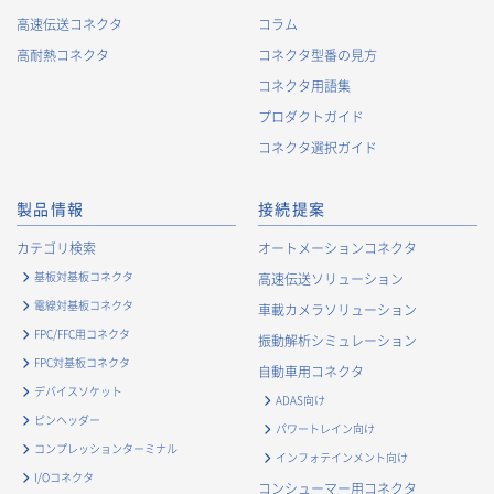
高速伝送コネクタ
コラム
高耐熱コネクタ
コネクタ型番の見方
コネクタ用語集
プロダクトガイド
コネクタ選択ガイド
製品情報
接続提案
カテゴリ検索
オートメーションコネクタ
基板対基板コネクタ
高速伝送ソリューション
電線対基板コネクタ
車載カメラソリューション
FPC/FFC用コネクタ
振動解析シミュレーション
FPC対基板コネクタ
自動車用コネクタ
デバイスソケット
ADAS向け
ピンヘッダー
パワートレイン向け
コンプレッションターミナル
インフォテインメント向け
I/Oコネクタ
コンシューマー用コネクタ