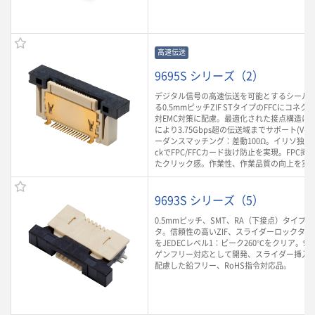
高速伝送
9695S シリーズ（2）
デジタル信号の高速伝送を可能とするシールド
る0.5mmピッチZIF STタイプのFFCにコネ
対EMC対策に配慮。最適化された接点構造によ
により3.75Gbps超の伝送域までサポート(V-by-
ーダンスマッチング：差動100Ω。イリソ独自の
ckでFPC/FFCカード抜け防止を実現。FPC
たクリック感。作業性、作業品質の向上を実
9693S シリーズ（5）
0.5mmピッチ、SMT、RA（下接点）タイプのF
タ。信頼性の高いZIF、スライダーロックタ
をJEDECレベル1：ピーク260℃をクリア。9
ゲンフリー対応として開発、スライダー挿入
配慮した鉛フリー、RoHS指令対応品。