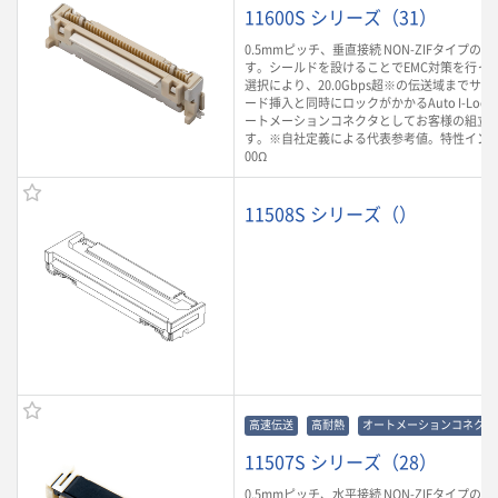
11600S シリーズ（31）
0.5mmピッチ、垂直接続 NON-ZIFタイプのFP
す。シールドを設けることでEMC対策を行って
選択により、20.0Gbps超※の伝送域までサ
ード挿入と同時にロックがかかるAuto I-Lo
ートメーションコネクタとしてお客様の組立
す。※自社定義による代表参考値。特性インピ
00Ω
11508S シリーズ（）
高速伝送
高耐熱
オートメーションコネクタ
11507S シリーズ（28）
0.5mmピッチ、水平接続 NON-ZIFタイプのF