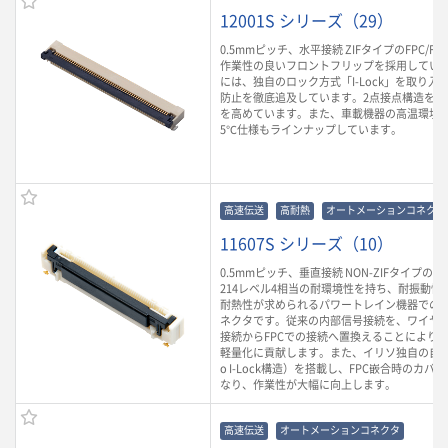
12001S シリーズ（29）
0.5mmピッチ、水平接続 ZIFタイプのFPC/F
作業性の良いフロントフリップを採用してい
には、独自のロック方式「I-Lock」を取り入
防止を徹底追及しています。2点接点構造を採
を高めています。また、車載機器の高温環境に
5℃仕様もラインナップしています。
高速伝送
高耐熱
オートメーションコネクタ
11607S シリーズ（10）
0.5mmピッチ、垂直接続 NON-ZIFタイプのF
214レベル4相当の耐環境性を持ち、耐振動性や
耐熱性が求められるパワートレイン機器での
ネクタです。従来の内部信号接続を、ワイヤ
接続からFPCでの接続へ置換えることにより
軽量化に貢献します。また、イリソ独自の自動
o I-Lock構造）を搭載し、FPC嵌合時のカ
なり、作業性が大幅に向上します。
高速伝送
オートメーションコネクタ