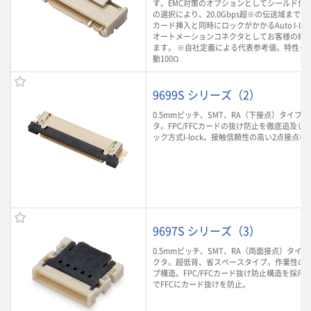
す。EMC対策のオプションとしてシールド付き
の選択により、20.0Gbps超※の伝送域まで
カード挿入と同時にロックがかかるAuto I-L
オートメーションコネクタとしてお客様の組
ます。 ※自社定義による代表参考値。特性イ
動100Ω
9699S シリーズ（2）
0.5mmピッチ、SMT、RA（下接点）タイプのF
タ。FPC/FFCカードの抜け防止を徹底追及し
ック方式I-lock。接触信頼性の高い2点接点
9697S シリーズ（3）
0.5mmピッチ、SMT、RA（両面接点）タイプの
クタ。超低背、省スペースタイプ。作業性の
プ構造。FPC/FFCカード抜け防止構造を採用
でFFCにカード抜けを防止。