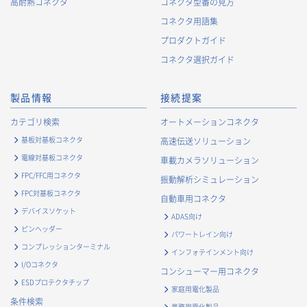
高耐熱コネクタ
コネクタ型番の見方
コネクタ用語集
プロダクトガイド
コネクタ選択ガイド
製品情報
接続提案
カテゴリ検索
オートメーションコネクタ
基板対基板コネクタ
高速伝送ソリューション
電線対基板コネクタ
車載カメラソリューション
FPC/FFC用コネクタ
振動解析シミュレーション
FPC対基板コネクタ
自動車用コネクタ
デバイスソケット
ADAS向け
ピンヘッダー
パワートレイン向け
コンプレッションターミナル
インフォテインメント向け
I/Oコネクタ
コンシューマー用コネクタ
ESDプロテクタチップ
家庭用電化製品
条件検索
業務用電化製品