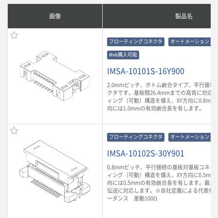
画像
製品名
フローティングコネクタ
オートメーションコ
Web購入可能
IMSA-10101S-16Y900
2.0mmピッチ、ボトム嵌合タイプ、平行接続
クタです。基板間26.4mmまでの高背に対応
ィング（可動）構造を備え、XY方向に0.8mm
向には1.0mmの有効嵌合長を有します。
フローティングコネクタ
オートメーションコ
IMSA-10102S-30Y901
0.8mmピッチ、平行接続の基板対基板コネク
ィング（可動）構造を備え、XY方向に0.5mm
向には0.5mmの有効嵌合長を有します。最大1.
伝送に対応します。※自社定義による代表参
ーダンス 差動100Ω