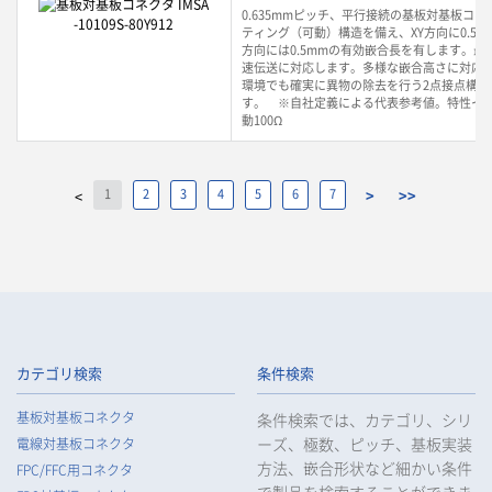
0.635mmピッチ、平行接続の基板対基板コ
ティング（可動）構造を備え、XY方向に0.5m
方向には0.5mmの有効嵌合長を有します。最大3
速伝送に対応します。多様な嵌合高さに対応
環境でも確実に異物の除去を行う2点接点構造
す。 ※自社定義による代表参考値。特性イ
動100Ω
1
2
3
4
5
6
7
>
>>
<
カテゴリ検索
条件検索
基板対基板コネクタ
条件検索では、カテゴリ、シリ
ーズ、極数、ピッチ、基板実装
電線対基板コネクタ
方法、嵌合形状など細かい条件
FPC/FFC用コネクタ