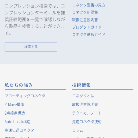
コネクタ型番の見方
コンプレッション検索では、コ
ンプレッションターミナルを推
コネクタ用語集
奨圧縮範囲を一覧で確認しなが
取扱注意説明書
ら製品を検索することができま
プロダクトガイド
す。
コネクタ選択ガイド
検索する
私たちの強み
技術情報
フローティングコネクタ
コネクタとは
Z-Move構造
取扱注意説明書
2点接点構造
テクニカルノート
Auto I-Lock構造
先進コネクタ技術
高速伝送コネクタ
コラム