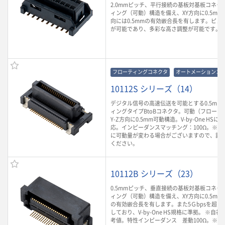
2.0mmピッチ、平行接続の基板対基板コネク
ィング（可動）構造を備え、XY方向に0.5mm
向には0.5mmの有効嵌合長を有します。ピン
が可能であり、多彩な高さ調整が可能です。
フローティングコネクタ
オートメーションコ
10112S シリーズ（14）
デジタル信号の高速伝送を可能とする0.5mm
ィングタイプBtoBコネクタ。可動（フローテ
Y-Z方向に0.5mm可動構造。V-by-One H
応。インピーダンスマッチング：100Ω。※
に可動量が変わる場合がございますので、詳
ください。
10112B シリーズ（23）
0.5mmピッチ、垂直接続の基板対基板コネク
ィング（可動）構造を備え、XY方向に0.5mm、
の有効嵌合長を有します。また5Ｇbpsを超
しており、V-by-One HS規格に準拠。 ※自
考値。特性インピーダンス 差動100Ω。※