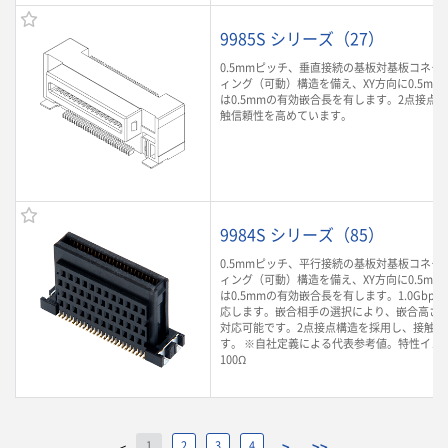
9985S シリーズ（27）
0.5mmピッチ、垂直接続の基板対基板コネク
ィング（可動）構造を備え、XY方向に0.5mm
は0.5mmの有効嵌合長を有します。2点接点
触信頼性を高めています。
9984S シリーズ（85）
0.5mmピッチ、平行接続の基板対基板コネク
ィング（可動）構造を備え、XY方向に0.5mm
は0.5mmの有効嵌合長を有します。1.0Gbp
応します。嵌合相手の選択により、嵌合高さ8.0m
対応可能です。2点接点構造を採用し、接触信
す。 ※自社定義による代表参考値。特性イン
100Ω
1
2
3
4
>
>>
<