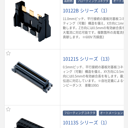
高耐熱
フローティングコネクタ
オートメー
10122B シリーズ（1）
11.0mmピッチ、平行接続の基板対基板コネ
ティング（可動）構造を備え、X方向に1mm、Y
動します。Z方向には0.5mmの有効嵌合長を有
大電流に対応可能です。複数箇所の高電流接
貢献します。 ※600V 汚損度2
10121S シリーズ（13）
0.5mmピッチ、平行接続の基板対基板コネク
ィング（可動）構造を備え、XY方向に0.5mm
向には0.5mmの有効嵌合長を有します。最大6.
伝送に対応しています。 ※自社定義による代
ンピーダンス 差動100Ω
フローティングコネクタ
オートメーションコ
10113S シリーズ（1）