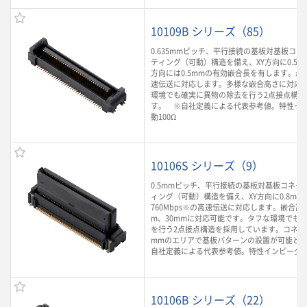
10109B シリーズ（85）
0.635mmピッチ、平行接続の基板対基板コ
ティング（可動）構造を備え、XY方向に0.5m
方向には0.5mmの有効嵌合長を有します。最大3
速伝送に対応します。多様な嵌合高さに対応
環境でも確実に異物の除去を行う2点接点構造
す。 ※自社定義による代表参考値。特性イ
動100Ω
10106S シリーズ（9）
0.5mmピッチ、平行接続の基板対基板コネク
ィング（可動）構造を備え、XY方向に0.8m
760Mbps※の高速伝送に対応します。嵌合高さ
m、30mmに対応可能です。タフな環境でも
を行う2点接点構造を採用しています。コネクタ
mmのエリアで基板パターンの設置が可能とな
自社定義による代表参考値。特性インピーダン
10106B シリーズ（22）