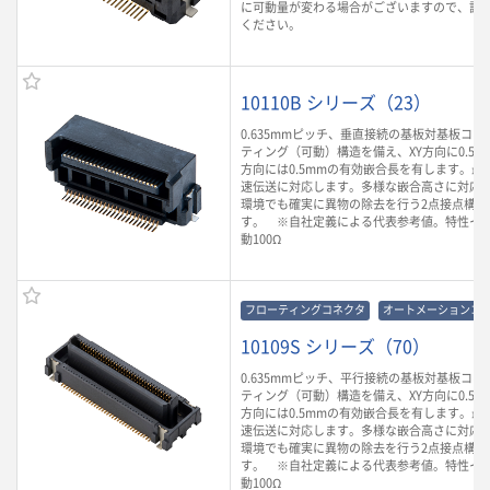
に可動量が変わる場合がございますので、詳
ください。
10110B シリーズ（23）
0.635mmピッチ、垂直接続の基板対基板コ
ティング（可動）構造を備え、XY方向に0.5m
方向には0.5mmの有効嵌合長を有します。最大3
速伝送に対応します。多様な嵌合高さに対応
環境でも確実に異物の除去を行う2点接点構造
す。 ※自社定義による代表参考値。特性イ
動100Ω
フローティングコネクタ
オートメーションコ
10109S シリーズ（70）
0.635mmピッチ、平行接続の基板対基板コ
ティング（可動）構造を備え、XY方向に0.5m
方向には0.5mmの有効嵌合長を有します。最大3
速伝送に対応します。多様な嵌合高さに対応
環境でも確実に異物の除去を行う2点接点構造
す。 ※自社定義による代表参考値。特性イ
動100Ω