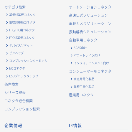
カテゴリ検索
オートメーションコネクタ
基板対基板コネクタ
高速伝送ソリューション
電線対基板コネクタ
車載カメラソリューション
FPC/FFC用コネクタ
振動解析シミュレーション
FPC対基板コネクタ
自動車用コネクタ
デバイスソケット
ADAS向け
ピンヘッダー
パワートレイン向け
コンプレッションターミナル
インフォテインメント向け
I/Oコネクタ
コンシューマー用コネクタ
ESDプロテクタチップ
家庭用電化製品
条件検索
業務用電化製品
シリーズ検索
産業用コネクタ
コネクタ嵌合検索
コンプレッション検索
企業情報
IR情報