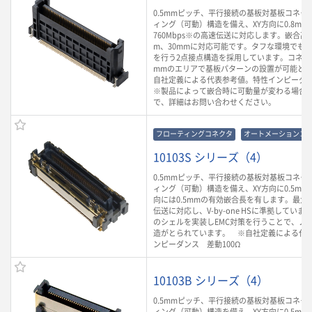
0.5mmピッチ、平行接続の基板対基板コネク
ィング（可動）構造を備え、XY方向に0.8m
760Mbps※の高速伝送に対応します。嵌合高さ
m、30mmに対応可能です。タフな環境でも
を行う2点接点構造を採用しています。コネクタ
mmのエリアで基板パターンの設置が可能とな
自社定義による代表参考値。特性インピーダン
※製品によって嵌合時に可動量が変わる場合
で、詳細はお問い合わせください。
フローティングコネクタ
オートメーションコ
10103S シリーズ（4）
0.5mmピッチ、平行接続の基板対基板コネク
ィング（可動）構造を備え、XY方向に0.5mm
向には0.5mmの有効嵌合長を有します。最大6.
伝送に対応し、V-by-one HSに準拠してい
のシェルを実装しEMC対策を行うことで、ノ
造がとられています。 ※自社定義による代
ンピーダンス 差動100Ω
10103B シリーズ（4）
0.5mmピッチ、平行接続の基板対基板コネク
ィング（可動）構造を備え、XY方向に0.5mm