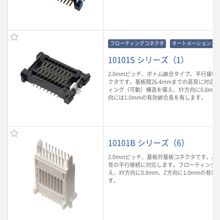
フローティングコネクタ
オートメーションコ
10101S シリーズ（1）
2.0mmピッチ、ボトム嵌合タイプ、平行接続
クタです。基板間26.4mmまでの高背に対応
ィング（可動）構造を備え、XY方向に0.8mm
向には1.0mmの有効嵌合長を有します。
10101B シリーズ（6）
2.0mmピッチ、基板対基板コネクタです。基板
背の平行接続に対応します。フローティング
え、XY方向に0.8mm、Z方向に1.0mmの有
す。