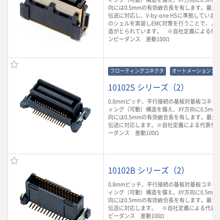
向には0.5mmの有効嵌合長を有します。最大6.
伝送に対応し、V-by-one HSに準拠してい
のシェルを実装しEMC対策を行うことで、ノ
造がとられています。 ※自社定義による代
ンピーダンス 差動100Ω
フローティングコネクタ
オートメーションコ
10102S シリーズ（2）
0.8mmピッチ、平行接続の基板対基板コネク
ィング（可動）構造を備え、XY方向に0.5mm
向には0.5mmの有効嵌合長を有します。最大1.
伝送に対応します。※自社定義による代表参
ーダンス 差動100Ω
10102B シリーズ（2）
0.8mmピッチ、平行接続の基板対基板コネク
ィング（可動）構造を備え、XY方向に0.5mm
向には0.5mmの有効嵌合長を有します。最大1.
伝送に対応します。 ※自社定義による代表
ピーダンス 差動100Ω