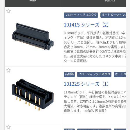
フローティングコネクタ
オートメーションコ
10141S シリーズ（2）
0.5mmピッチ、平行接続の基板対基板コネク
ィング（可動）構造を備え、XY方向に1.2mm可
6Bシリーズと嵌合し、従来品よりも可動域を
合高さ20mm、25mm、30mmを実現しまし
も確実に異物の除去を行う2点接点構造を採用
た、高密度実装に対応したコネクタ中央下部
ターン設置可能。
高耐熱
フローティングコネクタ
オートメー
10122S シリーズ（1）
11.0mmピッチ、平行接続の基板対基板コネ
ティング（可動）構造を備え、X方向に1mm、Y
動します。Z方向には0.5mmの有効嵌合長を有
大電流に対応可能です。複数箇所の高電流接
貢献します。 ※600V 汚損度2