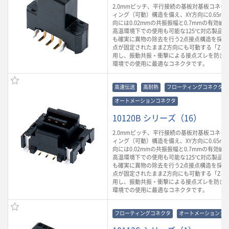
2.0mmピッチ、平行接続の基板対基板コネク
ィング（可動）構造を備え、XY方向に0.65m
向には0.02mmの共振振幅と0.7mmの有効
高温環境下での使用も可能な125℃対応製品
も確実に異物の除去を行う2点接点構造を採用
点が固定されたままZ方向にも可動する「Z-Mo
用し、振動共振・衝撃による接点ズレを防ぎ
環境での使用に最適なコネクタです。
高速伝送
高耐熱
フローティングコネクタ
オートメーションコネクタ
10120B シリーズ（16）
2.0mmピッチ、平行接続の基板対基板コネク
ィング（可動）構造を備え、XY方向に0.65m
向には0.02mmの共振振幅と0.7mmの有効
高温環境下での使用も可能な125℃対応製品
も確実に異物の除去を行う2点接点構造を採用
点が固定されたままZ方向にも可動する「Z-Mo
用し、振動共振・衝撃による接点ズレを防ぎ
環境での使用に最適なコネクタです。
フローティングコネクタ
オートメーションコ