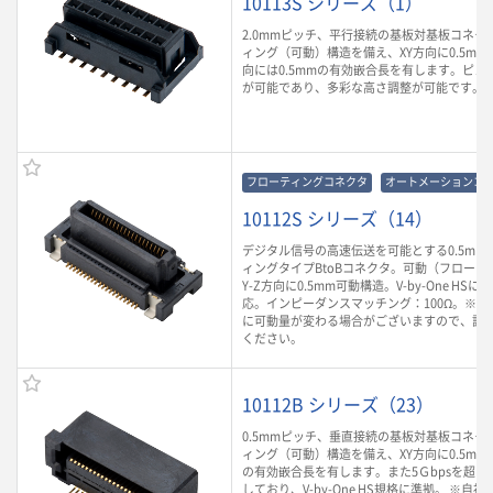
10113S シリーズ（1）
2.0mmピッチ、平行接続の基板対基板コネク
ィング（可動）構造を備え、XY方向に0.5mm
向には0.5mmの有効嵌合長を有します。ピン
が可能であり、多彩な高さ調整が可能です。
フローティングコネクタ
オートメーションコ
10112S シリーズ（14）
デジタル信号の高速伝送を可能とする0.5mm
ィングタイプBtoBコネクタ。可動（フローテ
Y-Z方向に0.5mm可動構造。V-by-One H
応。インピーダンスマッチング：100Ω。※
に可動量が変わる場合がございますので、詳
ください。
10112B シリーズ（23）
0.5mmピッチ、垂直接続の基板対基板コネク
ィング（可動）構造を備え、XY方向に0.5mm、
の有効嵌合長を有します。また5Ｇbpsを超
しており、V-by-One HS規格に準拠。 ※自