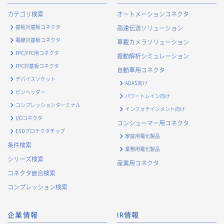
カテゴリ検索
オートメーションコネクタ
基板対基板コネクタ
高速伝送ソリューション
電線対基板コネクタ
車載カメラソリューション
FPC/FFC用コネクタ
振動解析シミュレーション
FPC対基板コネクタ
自動車用コネクタ
デバイスソケット
ADAS向け
ピンヘッダー
パワートレイン向け
コンプレッションターミナル
インフォテインメント向け
I/Oコネクタ
コンシューマー用コネクタ
ESDプロテクタチップ
家庭用電化製品
条件検索
業務用電化製品
シリーズ検索
産業用コネクタ
コネクタ嵌合検索
コンプレッション検索
企業情報
IR情報