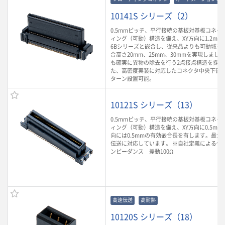
10141S シリーズ（2）
0.5mmピッチ、平行接続の基板対基板コネク
ィング（可動）構造を備え、XY方向に1.2mm可
6Bシリーズと嵌合し、従来品よりも可動域を
合高さ20mm、25mm、30mmを実現しまし
も確実に異物の除去を行う2点接点構造を採用
た、高密度実装に対応したコネクタ中央下部
ターン設置可能。
10121S シリーズ（13）
0.5mmピッチ、平行接続の基板対基板コネク
ィング（可動）構造を備え、XY方向に0.5mm
向には0.5mmの有効嵌合長を有します。最大6.
伝送に対応しています。 ※自社定義による代
ンピーダンス 差動100Ω
高速伝送
高耐熱
10120S シリーズ（18）