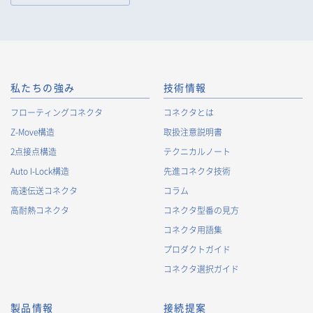
私たちの強み
技術情報
フローティングコネクタ
コネクタとは
Z-Move構造
取扱注意説明書
2点接点構造
テクニカルノート
Auto I-Lock構造
先進コネクタ技術
高速伝送コネクタ
コラム
高耐熱コネクタ
コネクタ型番の見方
コネクタ用語集
プロダクトガイド
コネクタ選択ガイド
製品情報
接続提案