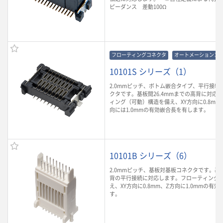
ピーダンス 差動100Ω
フローティングコネクタ
オートメーションコ
10101S シリーズ（1）
2.0mmピッチ、ボトム嵌合タイプ、平行接続
クタです。基板間26.4mmまでの高背に対応
ィング（可動）構造を備え、XY方向に0.8mm
向には1.0mmの有効嵌合長を有します。
10101B シリーズ（6）
2.0mmピッチ、基板対基板コネクタです。基板
背の平行接続に対応します。フローティング
え、XY方向に0.8mm、Z方向に1.0mmの有
す。