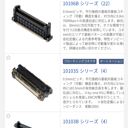
10106B シリーズ（22）
0.5mmピッチ、平行接続の基板対基板コネク
ィング（可動）構造を備え、XY方向に0.8m
760Mbps※の高速伝送に対応します。嵌合高さ
m、30mmに対応可能です。タフな環境でも
を行う2点接点構造を採用しています。コネクタ
mmのエリアで基板パターンの設置が可能とな
自社定義による代表参考値。特性インピーダン
※製品によって嵌合時に可動量が変わる場合
で、詳細はお問い合わせください。
フローティングコネクタ
オートメーションコ
10103S シリーズ（4）
0.5mmピッチ、平行接続の基板対基板コネク
ィング（可動）構造を備え、XY方向に0.5mm
向には0.5mmの有効嵌合長を有します。最大6.
伝送に対応し、V-by-one HSに準拠してい
のシェルを実装しEMC対策を行うことで、ノ
造がとられています。 ※自社定義による代
ンピーダンス 差動100Ω
10103B シリーズ（4）