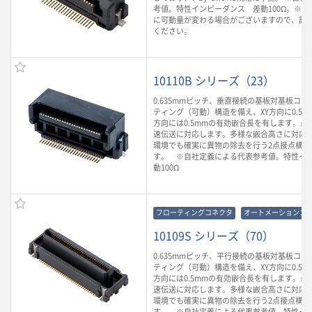
考値。特性インピーダンス 差動100Ω。※
に可動量が変わる場合がございますので、詳
ください。
10110B シリーズ（23）
0.635mmピッチ、垂直接続の基板対基板コ
ティング（可動）構造を備え、XY方向に0.5m
方向には0.5mmの有効嵌合長を有します。最大3
速伝送に対応します。多様な嵌合高さに対応
環境でも確実に異物の除去を行う2点接点構造
す。 ※自社定義による代表参考値。特性イ
動100Ω
フローティングコネクタ
オートメーションコ
10109S シリーズ（70）
0.635mmピッチ、平行接続の基板対基板コ
ティング（可動）構造を備え、XY方向に0.5m
方向には0.5mmの有効嵌合長を有します。最大3
速伝送に対応します。多様な嵌合高さに対応
環境でも確実に異物の除去を行う2点接点構造
す。 ※自社定義による代表参考値。特性イ