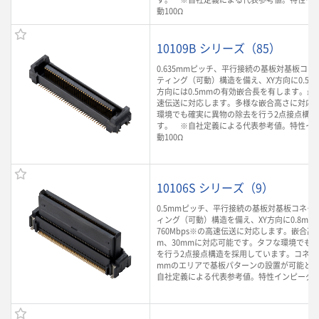
動100Ω
10109B シリーズ（85）
0.635mmピッチ、平行接続の基板対基板コ
ティング（可動）構造を備え、XY方向に0.5m
方向には0.5mmの有効嵌合長を有します。最大3
速伝送に対応します。多様な嵌合高さに対応
環境でも確実に異物の除去を行う2点接点構造
す。 ※自社定義による代表参考値。特性イ
動100Ω
10106S シリーズ（9）
0.5mmピッチ、平行接続の基板対基板コネク
ィング（可動）構造を備え、XY方向に0.8m
760Mbps※の高速伝送に対応します。嵌合高さ
m、30mmに対応可能です。タフな環境でも
を行う2点接点構造を採用しています。コネクタ
mmのエリアで基板パターンの設置が可能とな
自社定義による代表参考値。特性インピーダン