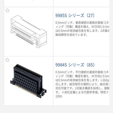
9985S シリーズ（27）
0.5mmピッチ、垂直接続の基板対基板コネク
ィング（可動）構造を備え、XY方向に0.5mm
は0.5mmの有効嵌合長を有します。2点接点
触信頼性を高めています。
9984S シリーズ（85）
0.5mmピッチ、平行接続の基板対基板コネク
ィング（可動）構造を備え、XY方向に0.5mm
は0.5mmの有効嵌合長を有します。1.0Gbp
応します。嵌合相手の選択により、嵌合高さ8.0m
対応可能です。2点接点構造を採用し、接触信
す。 ※自社定義による代表参考値。特性イン
100Ω