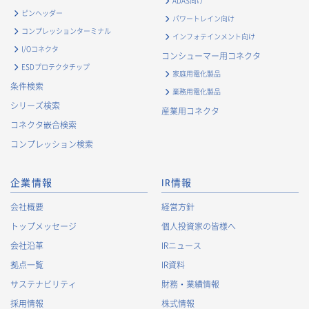
ADAS向け
ピンヘッダー
パワートレイン向け
コンプレッションターミナル
インフォテインメント向け
I/Oコネクタ
コンシューマー用コネクタ
ESDプロテクタチップ
家庭用電化製品
条件検索
業務用電化製品
シリーズ検索
産業用コネクタ
コネクタ嵌合検索
コンプレッション検索
企業情報
IR情報
会社概要
経営方針
トップメッセージ
個人投資家の皆様へ
会社沿革
IRニュース
拠点一覧
IR資料
サステナビリティ
財務・業績情報
採用情報
株式情報