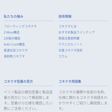
私たちの強み
技術情報
フローティングコネクタ
コネクタとは
Z-Move構造
おすすめ製品ラインナップ
2点接点構造
取扱注意説明書
Auto I-Lock構造
テクニカルノート
高速伝送コネクタ
先進コネクタ技術
高耐熱コネクタ
コラム
コネクタ型番の見方
コネクタ用語集
イリソ製品の梱包型番と製品型
コネクタの種類や各部の名称、
番の見方について解説致しま
仕様に関わるコネクタ用語をわ
す。型番から仕様を確認したい
かりやすくご紹介し解説致しま
際にご活用ください。
す。