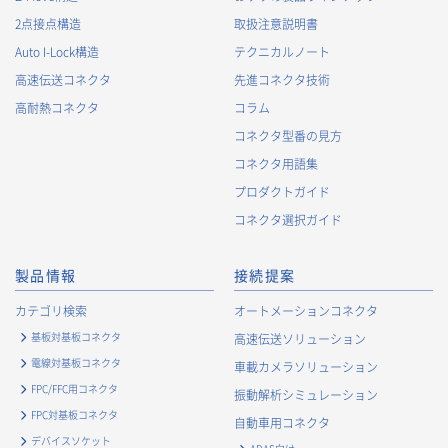
2点接点構造
取扱注意説明書
Auto I-Lock構造
テクニカルノート
高速伝送コネクタ
先進コネクタ技術
高耐熱コネクタ
コラム
コネクタ型番の見方
コネクタ用語集
プロダクトガイド
コネクタ選択ガイド
製品情報
接続提案
カテゴリ検索
オートメーションコネクタ
基板対基板コネクタ
高速伝送ソリューション
電線対基板コネクタ
車載カメラソリューション
FPC/FFC用コネクタ
振動解析シミュレーション
FPC対基板コネクタ
自動車用コネクタ
デバイスソケット