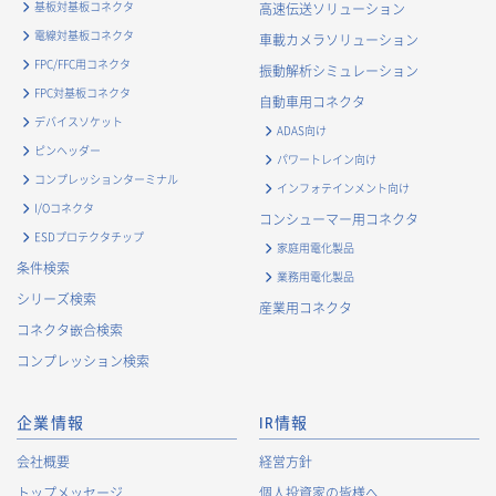
基板対基板コネクタ
高速伝送ソリューション
電線対基板コネクタ
車載カメラソリューション
FPC/FFC用コネクタ
振動解析シミュレーション
FPC対基板コネクタ
自動車用コネクタ
デバイスソケット
ADAS向け
ピンヘッダー
パワートレイン向け
コンプレッションターミナル
インフォテインメント向け
I/Oコネクタ
コンシューマー用コネクタ
ESDプロテクタチップ
家庭用電化製品
条件検索
業務用電化製品
シリーズ検索
産業用コネクタ
コネクタ嵌合検索
コンプレッション検索
企業情報
IR情報
会社概要
経営方針
トップメッセージ
個人投資家の皆様へ