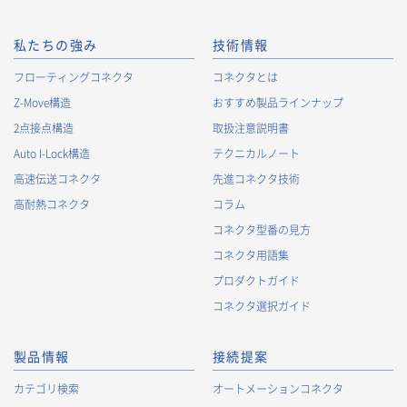
私たちの強み
技術情報
フローティングコネクタ
コネクタとは
Z-Move構造
おすすめ製品ラインナップ
2点接点構造
取扱注意説明書
Auto I-Lock構造
テクニカルノート
高速伝送コネクタ
先進コネクタ技術
高耐熱コネクタ
コラム
コネクタ型番の見方
コネクタ用語集
プロダクトガイド
コネクタ選択ガイド
製品情報
接続提案
カテゴリ検索
オートメーションコネクタ