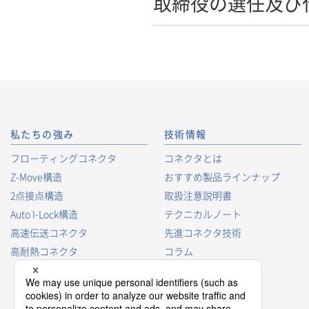
取締役の選任及び
私たちの強み
技術情報
フローティングコネクタ
コネクタとは
Z-Move構造
おすすめ製品ラインナップ
2点接点構造
取扱注意説明書
Auto I-Lock構造
テクニカルノート
高速伝送コネクタ
先進コネクタ技術
高耐熱コネクタ
コラム
コネクタ型番の見方
コネクタ用語集
プロダクトガイド