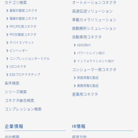
カテゴリ検索
オートメーションコネクタ
基板対基板コネクタ
高速伝送ソリューション
電線対基板コネクタ
車載カメラソリューション
FPC/FFC用コネクタ
振動解析シミュレーション
FPC対基板コネクタ
自動車用コネクタ
デバイスソケット
ADAS向け
ピンヘッダー
パワートレイン向け
コンプレッションターミナル
インフォテインメント向け
I/Oコネクタ
コンシューマー用コネクタ
ESDプロテクタチップ
家庭用電化製品
条件検索
業務用電化製品
シリーズ検索
産業用コネクタ
コネクタ嵌合検索
コンプレッション検索
企業情報
IR情報
会社概要
経営方針