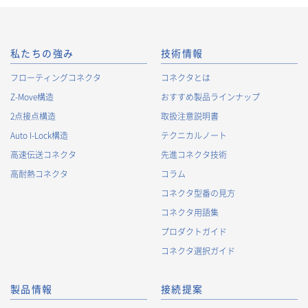
私たちの強み
技術情報
フローティングコネクタ
コネクタとは
Z-Move構造
おすすめ製品ラインナップ
2点接点構造
取扱注意説明書
Auto I-Lock構造
テクニカルノート
高速伝送コネクタ
先進コネクタ技術
高耐熱コネクタ
コラム
コネクタ型番の見方
コネクタ用語集
プロダクトガイド
コネクタ選択ガイド
製品情報
接続提案