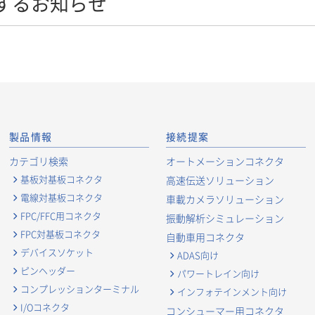
するお知らせ
製品情報
接続提案
カテゴリ検索
オートメーションコネクタ
基板対基板コネクタ
高速伝送ソリューション
電線対基板コネクタ
車載カメラソリューション
FPC/FFC用コネクタ
振動解析シミュレーション
FPC対基板コネクタ
自動車用コネクタ
デバイスソケット
ADAS向け
ピンヘッダー
パワートレイン向け
コンプレッションターミナル
インフォテインメント向け
I/Oコネクタ
コンシューマー用コネクタ