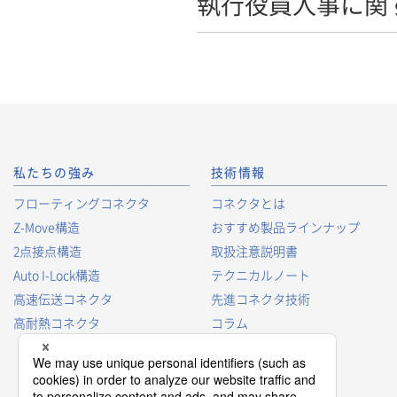
執行役員人事に関
私たちの強み
技術情報
フローティングコネクタ
コネクタとは
Z-Move構造
おすすめ製品ラインナップ
2点接点構造
取扱注意説明書
Auto I-Lock構造
テクニカルノート
高速伝送コネクタ
先進コネクタ技術
高耐熱コネクタ
コラム
コネクタ型番の見方
コネクタ用語集
プロダクトガイド