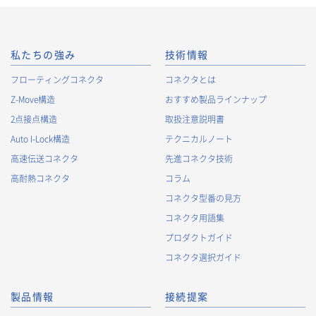
私たちの強み
技術情報
フローティングコネクタ
コネクタとは
Z-Move構造
おすすめ製品ラインナップ
2点接点構造
取扱注意説明書
Auto I-Lock構造
テクニカルノート
高速伝送コネクタ
先進コネクタ技術
高耐熱コネクタ
コラム
コネクタ型番の見方
コネクタ用語集
プロダクトガイド
コネクタ選択ガイド
製品情報
接続提案