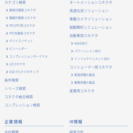
カテゴリ検索
オートメーションコネクタ
基板対基板コネクタ
高速伝送ソリューション
電線対基板コネクタ
車載カメラソリューション
FPC/FFC用コネクタ
振動解析シミュレーション
FPC対基板コネクタ
自動車用コネクタ
デバイスソケット
ADAS向け
ピンヘッダー
パワートレイン向け
コンプレッションターミナル
インフォテインメント向け
I/Oコネクタ
コンシューマー用コネクタ
ESDプロテクタチップ
家庭用電化製品
条件検索
業務用電化製品
シリーズ検索
産業用コネクタ
コネクタ嵌合検索
コンプレッション検索
企業情報
IR情報
会社概要
経営方針