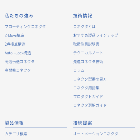
私たちの強み
技術情報
フローティングコネクタ
コネクタとは
Z-Move構造
おすすめ製品ラインナップ
2点接点構造
取扱注意説明書
Auto I-Lock構造
テクニカルノート
高速伝送コネクタ
先進コネクタ技術
高耐熱コネクタ
コラム
コネクタ型番の見方
コネクタ用語集
プロダクトガイド
コネクタ選択ガイド
製品情報
接続提案
カテゴリ検索
オートメーションコネクタ