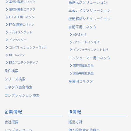
基板対基板コネクタ
高速伝送ソリューション
電線対基板コネクタ
車載カメラソリューション
FPC/FFC用コネクタ
振動解析シミュレーション
FPC対基板コネクタ
自動車用コネクタ
デバイスソケット
ADAS向け
ピンヘッダー
パワートレイン向け
コンプレッションターミナル
インフォテインメント向け
I/Oコネクタ
コンシューマー用コネクタ
ESDプロテクタチップ
家庭用電化製品
条件検索
業務用電化製品
シリーズ検索
産業用コネクタ
コネクタ嵌合検索
コンプレッション検索
企業情報
IR情報
会社概要
経営方針
トップメッセージ
個人投資家の皆様へ