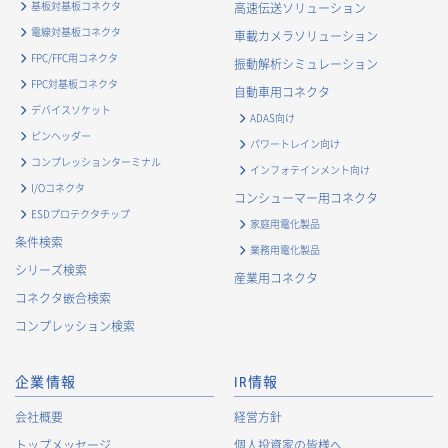
基板対基板コネクタ
高速伝送ソリューション
電線対基板コネクタ
車載カメラソリューション
FPC/FFC用コネクタ
振動解析シミュレーション
FPC対基板コネクタ
自動車用コネクタ
デバイスソケット
ADAS向け
ピンヘッダー
パワートレイン向け
コンプレッションターミナル
インフォテインメント向け
I/Oコネクタ
コンシューマー用コネクタ
ESDプロテクタチップ
家庭用電化製品
条件検索
業務用電化製品
シリーズ検索
産業用コネクタ
コネクタ嵌合検索
コンプレッション検索
企業情報
IR情報
会社概要
経営方針
トップメッセージ
個人投資家の皆様へ