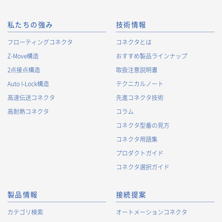
私たちの強み
技術情報
フローティングコネクタ
コネクタとは
Z-Move構造
おすすめ製品ラインナップ
2点接点構造
取扱注意説明書
Auto I-Lock構造
テクニカルノート
高速伝送コネクタ
先進コネクタ技術
高耐熱コネクタ
コラム
コネクタ型番の見方
コネクタ用語集
プロダクトガイド
コネクタ選択ガイド
製品情報
接続提案
カテゴリ検索
オートメーションコネクタ