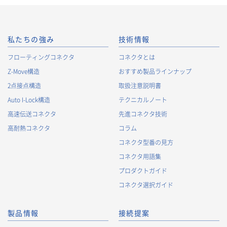
私たちの強み
技術情報
フローティングコネクタ
コネクタとは
Z-Move構造
おすすめ製品ラインナップ
2点接点構造
取扱注意説明書
Auto I-Lock構造
テクニカルノート
高速伝送コネクタ
先進コネクタ技術
高耐熱コネクタ
コラム
コネクタ型番の見方
コネクタ用語集
プロダクトガイド
コネクタ選択ガイド
製品情報
接続提案