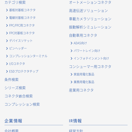
カテゴリ検索
オートメーションコネクタ
基板対基板コネクタ
高速伝送ソリューション
電線対基板コネクタ
車載カメラソリューション
FPC/FFC用コネクタ
振動解析シミュレーション
FPC対基板コネクタ
自動車用コネクタ
デバイスソケット
ADAS向け
ピンヘッダー
パワートレイン向け
コンプレッションターミナル
インフォテインメント向け
I/Oコネクタ
コンシューマー用コネクタ
ESDプロテクタチップ
家庭用電化製品
条件検索
業務用電化製品
シリーズ検索
産業用コネクタ
コネクタ嵌合検索
コンプレッション検索
企業情報
IR情報
会社概要
経営方針