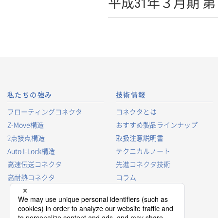
平成31年３月期
私たちの強み
技術情報
フローティングコネクタ
コネクタとは
Z-Move構造
おすすめ製品ラインナップ
2点接点構造
取扱注意説明書
Auto I-Lock構造
テクニカルノート
高速伝送コネクタ
先進コネクタ技術
高耐熱コネクタ
コラム
コネクタ型番の見方
コネクタ用語集
プロダクトガイド