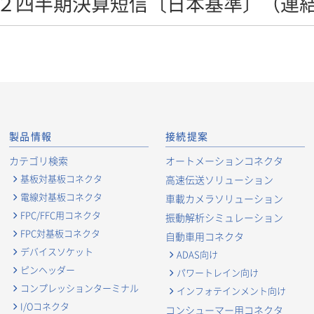
 第２四半期決算短信〔日本基準〕（連
製品情報
接続提案
カテゴリ検索
オートメーションコネクタ
基板対基板コネクタ
高速伝送ソリューション
電線対基板コネクタ
車載カメラソリューション
FPC/FFC用コネクタ
振動解析シミュレーション
FPC対基板コネクタ
自動車用コネクタ
デバイスソケット
ADAS向け
ピンヘッダー
パワートレイン向け
コンプレッションターミナル
インフォテインメント向け
I/Oコネクタ
コンシューマー用コネクタ