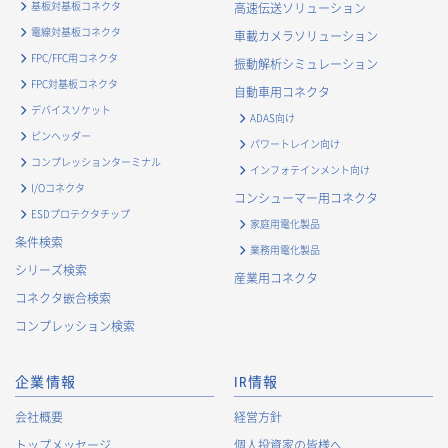
基板対基板コネクタ
高速伝送ソリューション
電線対基板コネクタ
車載カメラソリューション
FPC/FFC用コネクタ
振動解析シミュレーション
FPC対基板コネクタ
自動車用コネクタ
デバイスソケット
ADAS向け
ピンヘッダー
パワートレイン向け
コンプレッションターミナル
インフォテインメント向け
I/Oコネクタ
コンシューマー用コネクタ
ESDプロテクタチップ
家庭用電化製品
条件検索
業務用電化製品
シリーズ検索
産業用コネクタ
コネクタ嵌合検索
コンプレッション検索
企業情報
IR情報
会社概要
経営方針
トップメッセージ
個人投資家の皆様へ