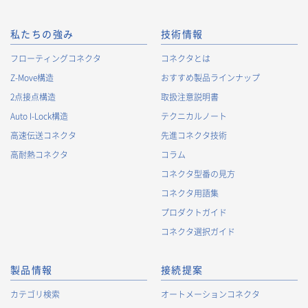
私たちの強み
技術情報
フローティングコネクタ
コネクタとは
Z-Move構造
おすすめ製品ラインナップ
2点接点構造
取扱注意説明書
Auto I-Lock構造
テクニカルノート
高速伝送コネクタ
先進コネクタ技術
高耐熱コネクタ
コラム
コネクタ型番の見方
コネクタ用語集
プロダクトガイド
コネクタ選択ガイド
製品情報
接続提案
カテゴリ検索
オートメーションコネクタ