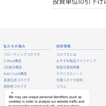
投資単位の引下げ
私たちの強み
技術情報
フローティングコネクタ
コネクタとは
Z-Move構造
おすすめ製品ラインナップ
2点接点構造
取扱注意説明書
Auto I-Lock構造
テクニカルノート
高速伝送コネクタ
先進コネクタ技術
高耐熱コネクタ
コラム
コネクタ型番の見方
コネクタ用語集
プロダクトガイド