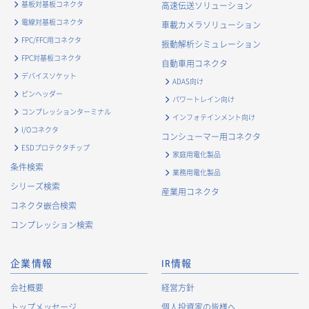
基板対基板コネクタ
高速伝送ソリューション
電線対基板コネクタ
車載カメラソリューション
FPC/FFC用コネクタ
振動解析シミュレーション
FPC対基板コネクタ
自動車用コネクタ
デバイスソケット
ADAS向け
ピンヘッダー
パワートレイン向け
コンプレッションターミナル
インフォテインメント向け
I/Oコネクタ
コンシューマー用コネクタ
ESDプロテクタチップ
家庭用電化製品
条件検索
業務用電化製品
シリーズ検索
産業用コネクタ
コネクタ嵌合検索
コンプレッション検索
企業情報
IR情報
会社概要
経営方針
トップメッセージ
個人投資家の皆様へ