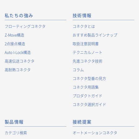
私たちの強み
技術情報
フローティングコネクタ
コネクタとは
Z-Move構造
おすすめ製品ラインナップ
2点接点構造
取扱注意説明書
Auto I-Lock構造
テクニカルノート
高速伝送コネクタ
先進コネクタ技術
高耐熱コネクタ
コラム
コネクタ型番の見方
コネクタ用語集
プロダクトガイド
コネクタ選択ガイド
製品情報
接続提案
カテゴリ検索
オートメーションコネクタ