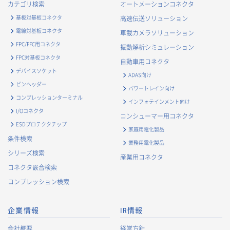
カテゴリ検索
オートメーションコネクタ
基板対基板コネクタ
高速伝送ソリューション
電線対基板コネクタ
車載カメラソリューション
FPC/FFC用コネクタ
振動解析シミュレーション
FPC対基板コネクタ
自動車用コネクタ
デバイスソケット
ADAS向け
ピンヘッダー
パワートレイン向け
コンプレッションターミナル
インフォテインメント向け
I/Oコネクタ
コンシューマー用コネクタ
ESDプロテクタチップ
家庭用電化製品
条件検索
業務用電化製品
シリーズ検索
産業用コネクタ
コネクタ嵌合検索
コンプレッション検索
企業情報
IR情報
会社概要
経営方針