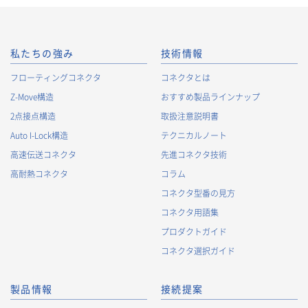
私たちの強み
技術情報
フローティングコネクタ
コネクタとは
Z-Move構造
おすすめ製品ラインナップ
2点接点構造
取扱注意説明書
Auto I-Lock構造
テクニカルノート
高速伝送コネクタ
先進コネクタ技術
高耐熱コネクタ
コラム
コネクタ型番の見方
コネクタ用語集
プロダクトガイド
コネクタ選択ガイド
製品情報
接続提案