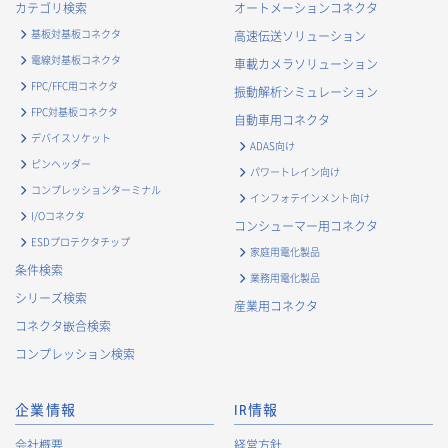
カテゴリ検索
オートメーションコネクタ
基板対基板コネクタ
高速伝送ソリューション
電線対基板コネクタ
車載カメラソリューション
FPC/FFC用コネクタ
振動解析シミュレーション
FPC対基板コネクタ
自動車用コネクタ
デバイスソケット
ADAS向け
ピンヘッダー
パワートレイン向け
コンプレッションターミナル
インフォテインメント向け
I/Oコネクタ
コンシューマー用コネクタ
ESDプロテクタチップ
家庭用電化製品
条件検索
業務用電化製品
シリーズ検索
産業用コネクタ
コネクタ嵌合検索
コンプレッション検索
企業情報
IR情報
会社概要
経営方針