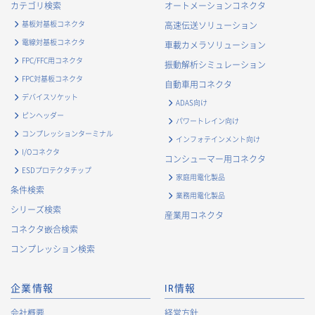
カテゴリ検索
オートメーションコネクタ
基板対基板コネクタ
高速伝送ソリューション
電線対基板コネクタ
車載カメラソリューション
FPC/FFC用コネクタ
振動解析シミュレーション
FPC対基板コネクタ
自動車用コネクタ
デバイスソケット
ADAS向け
ピンヘッダー
パワートレイン向け
コンプレッションターミナル
インフォテインメント向け
I/Oコネクタ
コンシューマー用コネクタ
ESDプロテクタチップ
家庭用電化製品
条件検索
業務用電化製品
シリーズ検索
産業用コネクタ
コネクタ嵌合検索
コンプレッション検索
企業情報
IR情報
会社概要
経営方針