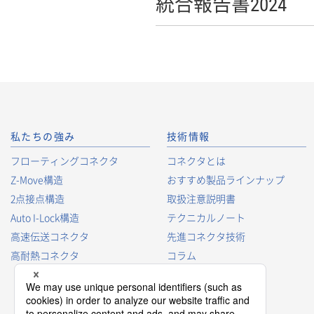
統合報告書2024
私たちの強み
技術情報
フローティングコネクタ
コネクタとは
Z-Move構造
おすすめ製品ラインナップ
2点接点構造
取扱注意説明書
Auto I-Lock構造
テクニカルノート
高速伝送コネクタ
先進コネクタ技術
高耐熱コネクタ
コラム
コネクタ型番の見方
コネクタ用語集
プロダクトガイド