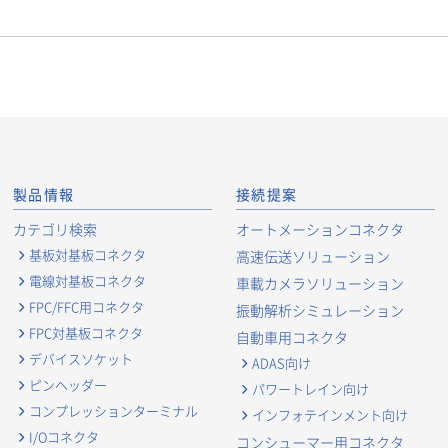
製品情報
接続提案
カテゴリ検索
オートメーションコネクタ
基板対基板コネクタ
高速伝送ソリューション
電線対基板コネクタ
車載カメラソリューション
FPC/FFC用コネクタ
振動解析シミュレーション
FPC対基板コネクタ
自動車用コネクタ
デバイスソケット
ADAS向け
ピンヘッダー
パワートレイン向け
コンプレッションターミナル
インフォテインメント向け
I/Oコネクタ
コンシューマー用コネクタ