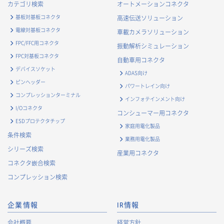
カテゴリ検索
オートメーションコネクタ
基板対基板コネクタ
高速伝送ソリューション
電線対基板コネクタ
車載カメラソリューション
FPC/FFC用コネクタ
振動解析シミュレーション
FPC対基板コネクタ
自動車用コネクタ
デバイスソケット
ADAS向け
ピンヘッダー
パワートレイン向け
コンプレッションターミナル
インフォテインメント向け
I/Oコネクタ
コンシューマー用コネクタ
ESDプロテクタチップ
家庭用電化製品
条件検索
業務用電化製品
シリーズ検索
産業用コネクタ
コネクタ嵌合検索
コンプレッション検索
企業情報
IR情報
会社概要
経営方針