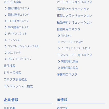
カテゴリ検索
オートメーションコネクタ
基板対基板コネクタ
高速伝送ソリューション
電線対基板コネクタ
車載カメラソリューション
FPC/FFC用コネクタ
振動解析シミュレーション
FPC対基板コネクタ
自動車用コネクタ
デバイスソケット
ADAS向け
ピンヘッダー
パワートレイン向け
コンプレッションターミナル
インフォテインメント向け
I/Oコネクタ
コンシューマー用コネクタ
ESDプロテクタチップ
家庭用電化製品
条件検索
業務用電化製品
シリーズ検索
産業用コネクタ
コネクタ嵌合検索
コンプレッション検索
企業情報
IR情報
会社概要
経営方針