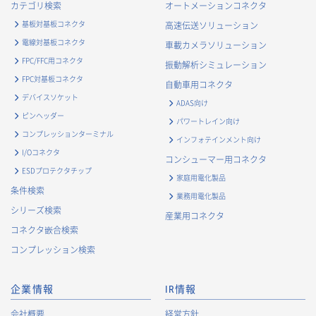
カテゴリ検索
オートメーションコネクタ
基板対基板コネクタ
高速伝送ソリューション
電線対基板コネクタ
車載カメラソリューション
FPC/FFC用コネクタ
振動解析シミュレーション
FPC対基板コネクタ
自動車用コネクタ
デバイスソケット
ADAS向け
ピンヘッダー
パワートレイン向け
コンプレッションターミナル
インフォテインメント向け
I/Oコネクタ
コンシューマー用コネクタ
ESDプロテクタチップ
家庭用電化製品
条件検索
業務用電化製品
シリーズ検索
産業用コネクタ
コネクタ嵌合検索
コンプレッション検索
企業情報
IR情報
会社概要
経営方針