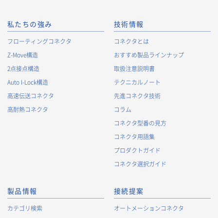
私たちの強み
技術情報
フローティングコネクタ
コネクタとは
Z-Move構造
おすすめ製品ラインナップ
2点接点構造
取扱注意説明書
Auto I-Lock構造
テクニカルノート
高速伝送コネクタ
先進コネクタ技術
高耐熱コネクタ
コラム
コネクタ型番の見方
コネクタ用語集
プロダクトガイド
コネクタ選択ガイド
製品情報
接続提案
カテゴリ検索
オートメーションコネクタ