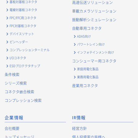
基板対基板コネクタ
高速伝送ソリューション
電線対基板コネクタ
車載カメラソリューション
FPC/FFC用コネクタ
振動解析シミュレーション
FPC対基板コネクタ
自動車用コネクタ
デバイスソケット
ADAS向け
ピンヘッダー
パワートレイン向け
コンプレッションターミナル
インフォテインメント向け
I/Oコネクタ
コンシューマー用コネクタ
ESDプロテクタチップ
家庭用電化製品
条件検索
業務用電化製品
シリーズ検索
産業用コネクタ
コネクタ嵌合検索
コンプレッション検索
企業情報
IR情報
会社概要
経営方針
トップメッセージ
個人投資家の皆様へ