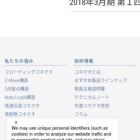
2018年3月期 第
私たちの強み
技術情報
フローティングコネクタ
コネクタとは
Z-Move構造
おすすめ製品ラインナップ
2点接点構造
取扱注意説明書
Auto I-Lock構造
テクニカルノート
高速伝送コネクタ
先進コネクタ技術
高耐熱コネクタ
コラム
コネクタ型番の見方
コネクタ用語集
プロダクトガイド