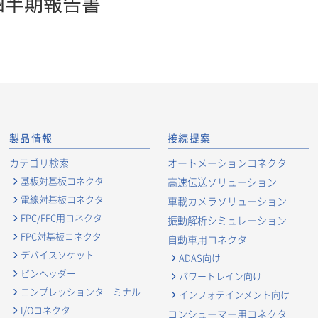
１四半期報告書
製品情報
接続提案
カテゴリ検索
オートメーションコネクタ
基板対基板コネクタ
高速伝送ソリューション
電線対基板コネクタ
車載カメラソリューション
FPC/FFC用コネクタ
振動解析シミュレーション
FPC対基板コネクタ
自動車用コネクタ
デバイスソケット
ADAS向け
ピンヘッダー
パワートレイン向け
コンプレッションターミナル
インフォテインメント向け
I/Oコネクタ
コンシューマー用コネクタ