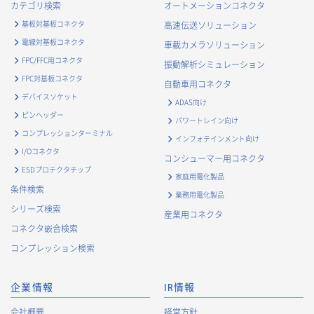
カテゴリ検索
オートメーションコネクタ
基板対基板コネクタ
高速伝送ソリューション
電線対基板コネクタ
車載カメラソリューション
FPC/FFC用コネクタ
振動解析シミュレーション
FPC対基板コネクタ
自動車用コネクタ
デバイスソケット
ADAS向け
ピンヘッダー
パワートレイン向け
コンプレッションターミナル
インフォテインメント向け
I/Oコネクタ
コンシューマー用コネクタ
ESDプロテクタチップ
家庭用電化製品
条件検索
業務用電化製品
シリーズ検索
産業用コネクタ
コネクタ嵌合検索
コンプレッション検索
企業情報
IR情報
会社概要
経営方針