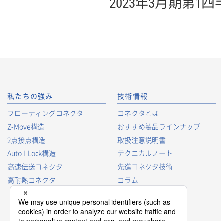
2023年3月期第
私たちの強み
技術情報
フローティングコネクタ
コネクタとは
Z-Move構造
おすすめ製品ラインナップ
2点接点構造
取扱注意説明書
Auto I-Lock構造
テクニカルノート
高速伝送コネクタ
先進コネクタ技術
高耐熱コネクタ
コラム
コネクタ型番の見方
コネクタ用語集
プロダクトガイド