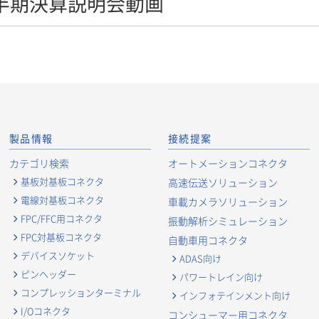
1四半期決算説明会動画
製品情報
接続提案
カテゴリ検索
オートメーションコネクタ
基板対基板コネクタ
高速伝送ソリューション
電線対基板コネクタ
車載カメラソリューション
FPC/FFC用コネクタ
振動解析シミュレーション
FPC対基板コネクタ
自動車用コネクタ
デバイスソケット
ADAS向け
ピンヘッダー
パワートレイン向け
コンプレッションターミナル
インフォテインメント向け
I/Oコネクタ
コンシューマー用コネクタ