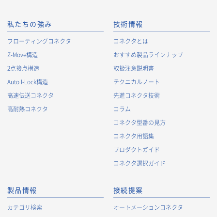
私たちの強み
技術情報
フローティングコネクタ
コネクタとは
Z-Move構造
おすすめ製品ラインナップ
2点接点構造
取扱注意説明書
Auto I-Lock構造
テクニカルノート
高速伝送コネクタ
先進コネクタ技術
高耐熱コネクタ
コラム
コネクタ型番の見方
コネクタ用語集
プロダクトガイド
コネクタ選択ガイド
製品情報
接続提案
カテゴリ検索
オートメーションコネクタ