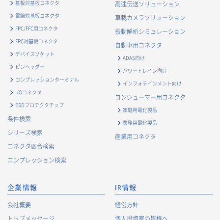
基板対基板コネクタ
高速伝送ソリューション
電線対基板コネクタ
車載カメラソリューション
FPC/FFC用コネクタ
振動解析シミュレーション
FPC対基板コネクタ
自動車用コネクタ
デバイスソケット
ADAS向け
ピンヘッダー
パワートレイン向け
コンプレッションターミナル
インフォテインメント向け
I/Oコネクタ
コンシューマー用コネクタ
ESDプロテクタチップ
家庭用電化製品
条件検索
業務用電化製品
シリーズ検索
産業用コネクタ
コネクタ嵌合検索
コンプレッション検索
企業情報
IR情報
会社概要
経営方針
トップメッセージ
個人投資家の皆様へ