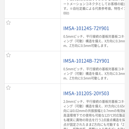
ートメーションコネクタとしてお客様の組立
す。※自社定義による代表参考値。特性インピ
00Ω
IMSA-10124S-72Y901
0.5mmピッチ、平行接続の基板対基板コネク
ィング（可動）構造を備え、X方向に0.3mm、Y
m、Z方向に0.5mm可動します。
IMSA-10124B-72Y901
0.5mmピッチ、平行接続の基板対基板コネク
ィング（可動）構造を備え、X方向に0.3mm、Y
m、Z方向に0.5mm可動します。
IMSA-10120S-20Y503
2.0mmピッチ、平行接続の基板対基板コネク
ィング（可動）構造を備え、XY方向に0.65m
向には0.02mmの共振振幅と0.7mmの有効
高温環境下での使用も可能な125℃対応製品
も確実に異物の除去を行う2点接点構造を採用
点が固定されたままZ方向にも可動する「Z-Mo