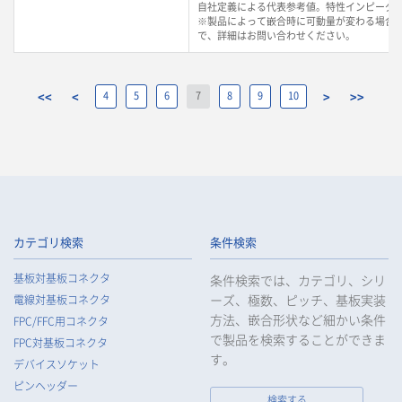
自社定義による代表参考値。特性インピーダン
※製品によって嵌合時に可動量が変わる場合
で、詳細はお問い合わせください。
<<
<
4
5
6
7
8
9
10
>
>>
カテゴリ検索
条件検索
基板対基板コネクタ
条件検索では、カテゴリ、シリ
ーズ、極数、ピッチ、基板実装
電線対基板コネクタ
方法、嵌合形状など細かい条件
FPC/FFC用コネクタ
で製品を検索することができま
FPC対基板コネクタ
す。
デバイスソケット
ピンヘッダー
検索する