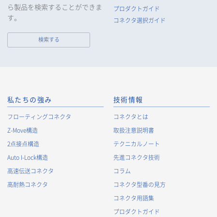
ら製品を検索することができま
プロダクトガイド
す。
コネクタ選択ガイド
検索する
私たちの強み
技術情報
フローティングコネクタ
コネクタとは
Z-Move構造
取扱注意説明書
2点接点構造
テクニカルノート
Auto I-Lock構造
先進コネクタ技術
高速伝送コネクタ
コラム
高耐熱コネクタ
コネクタ型番の見方
コネクタ用語集
プロダクトガイド