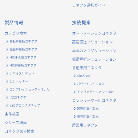
コネクタ選択ガイド
製品情報
接続提案
カテゴリ検索
オートメーションコネクタ
基板対基板コネクタ
高速伝送ソリューション
電線対基板コネクタ
車載カメラソリューション
FPC/FFC用コネクタ
振動解析シミュレーション
FPC対基板コネクタ
自動車用コネクタ
デバイスソケット
ADAS向け
ピンヘッダー
パワートレイン向け
コンプレッションターミナル
インフォテインメント向け
I/Oコネクタ
コンシューマー用コネクタ
ESDプロテクタチップ
家庭用電化製品
条件検索
業務用電化製品
シリーズ検索
産業用コネクタ
コネクタ嵌合検索