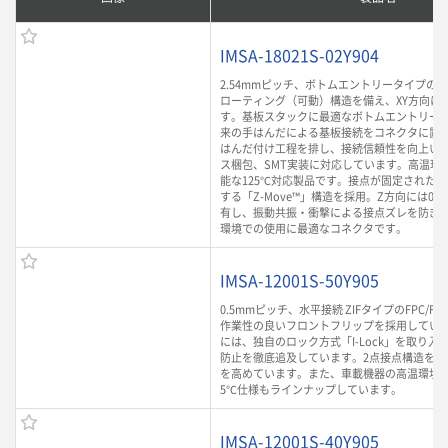
IMSA-18021S-02Y904
2.54mmピッチ、ボトムエントリータイプの
ローティング（可動）構造を備え、XY方向に0
す。基板スタックに最適なボトムエントリー
来の手はんだによる基板接続をコネクタに置
はんだ付け工程を排し、接続信頼性を向上いた
ス梱包、SMT実装に対応しています。高温環
能な125℃対応製品です。接点が固定された
する「Z-Move™」構造を採用。Z方向には0.
有し、振動共振・衝撃による接点ズレを防ぎ
環境での使用に最適なコネクタです。
IMSA-12001S-50Y905
0.5mmピッチ、水平接続 ZIFタイプのFPC/F
作業性の良いフロントフリップを採用してい
には、独自のロック方式「I-Lock」を取り入
防止を徹底追及しています。2点接点構造を採
を高めています。また、車載機器の高温環境に
5℃仕様もラインナップしています。
IMSA-12001S-40Y905