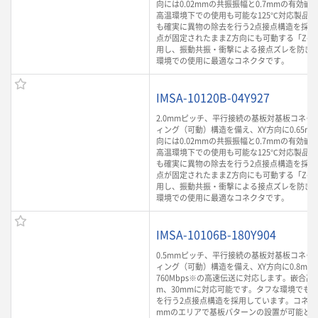
向には0.02mmの共振振幅と0.7mmの有効
高温環境下での使用も可能な125℃対応製品
も確実に異物の除去を行う2点接点構造を採用
点が固定されたままZ方向にも可動する「Z-Mo
用し、振動共振・衝撃による接点ズレを防ぎ
環境での使用に最適なコネクタです。
IMSA-10120B-04Y927
2.0mmピッチ、平行接続の基板対基板コネク
ィング（可動）構造を備え、XY方向に0.65m
向には0.02mmの共振振幅と0.7mmの有効
高温環境下での使用も可能な125℃対応製品
も確実に異物の除去を行う2点接点構造を採用
点が固定されたままZ方向にも可動する「Z-Mo
用し、振動共振・衝撃による接点ズレを防ぎ
環境での使用に最適なコネクタです。
IMSA-10106B-180Y904
0.5mmピッチ、平行接続の基板対基板コネク
ィング（可動）構造を備え、XY方向に0.8m
760Mbps※の高速伝送に対応します。嵌合高さ
m、30mmに対応可能です。タフな環境でも
を行う2点接点構造を採用しています。コネクタ
mmのエリアで基板パターンの設置が可能とな