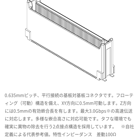
0.635mmピッチ、平行接続の基板対基板コネクタです。フローテ
ィング（可動）構造を備え、XY方向に0.5mm可動します。Z方向
には0.5mmの有効嵌合長を有します。最大3.0Gbps※の高速伝送
に対応します。多様な嵌合高さに対応可能です。タフな環境でも
確実に異物の除去を行う2点接点構造を採用しています。 ※自社
定義による代表参考値。特性インピーダンス 差動100Ω