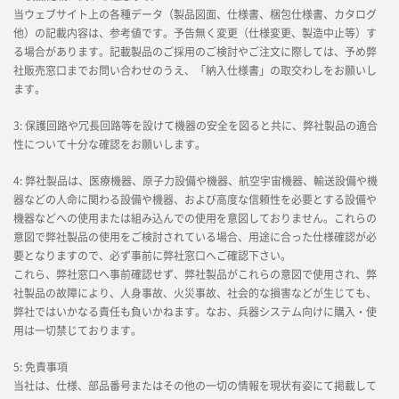
当ウェブサイト上の各種データ（製品図面、仕様書、梱包仕様書、カタログ
他）の記載内容は、参考値です。予告無く変更（仕様変更、製造中止等）す
る場合があります。記載製品のご採用のご検討やご注文に際しては、予め弊
社販売窓口までお問い合わせのうえ、「納入仕様書」の取交わしをお願いし
ます。
3: 保護回路や冗長回路等を設けて機器の安全を図ると共に、弊社製品の適合
性について十分な確認をお願いします。
4: 弊社製品は、医療機器、原子力設備や機器、航空宇宙機器、輸送設備や機
器などの人命に関わる設備や機器、および高度な信頼性を必要とする設備や
機器などへの使用または組み込んでの使用を意図しておりません。これらの
意図で弊社製品の使用をご検討されている場合、用途に合った仕様確認が必
要となりますので、必ず事前に弊社窓口へご確認下さい。
これら、弊社窓口へ事前確認せず、弊社製品がこれらの意図で使用され、弊
社製品の故障により、人身事故、火災事故、社会的な損害などが生じても、
弊社ではいかなる責任も負いかねます。なお、兵器システム向けに購入・使
用は一切禁じております。
5: 免責事項
当社は、仕様、部品番号またはその他の一切の情報を現状有姿にて掲載して