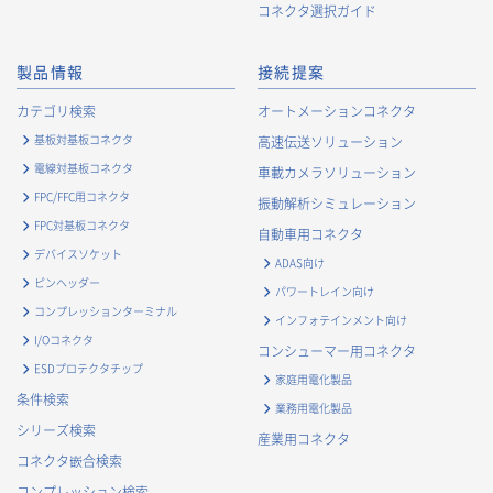
・
お客様に対するキャンペーン、イベント開催案内等の情報
コネクタ選択ガイド
提供のため
・
市場調査・データ分析及び商品・サービスの企画・開発
製品情報
接続提案
等、お客様へのサービス向上のため
・
お客様の情報管理のため
カテゴリ検索
オートメーションコネクタ
・
お客様との取引の進捗状況を管理するため
基板対基板コネクタ
高速伝送ソリューション
・
お客様に対してアンケートを実施するため
電線対基板コネクタ
車載カメラソリューション
・
お客様からのお問合せに対して対応するため
FPC/FFC用コネクタ
振動解析シミュレーション
・
マーケティング調査及び分析のため
FPC対基板コネクタ
自動車用コネクタ
お取引先および業務上関係する他社・団体・官公庁の方に関す
デバイスソケット
ADAS向け
る個人情報
ピンヘッダー
パワートレイン向け
・
お問い合わせ対応、商談、打合せ等業務上必要な対応およ
コンプレッションターミナル
インフォテインメント向け
び連絡のため
I/Oコネクタ
コンシューマー用コネクタ
・
契約の履行または事業上必要な取引先情報の管理のため
ESDプロテクタチップ
家庭用電化製品
・
当社事業および取引に関するアンケート調査等への協力依
条件検索
業務用電化製品
頼のご連絡のため
シリーズ検索
産業用コネクタ
・
官公庁・各種業界団体等への報告・届出のため
コネクタ嵌合検索
株主に関する個人情報
コンプレッション検索