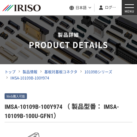
ログイン
日本語
製品詳細
PRODUCT DETAILS
トップ
製品情報
基板対基板コネクタ
10109Bシリーズ
IMSA-10109B-100Y974
Web購入可能
IMSA-10109B-100Y974
（ 製品型番： IMSA-
10109B-100U-GFN1）