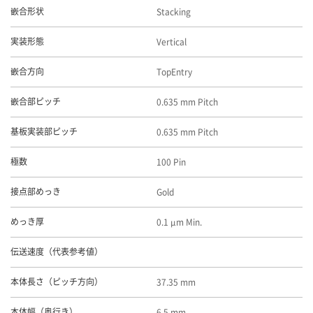
Stacking
嵌合形状
Vertical
実装形態
TopEntry
嵌合方向
0.635 mm Pitch
嵌合部ピッチ
0.635 mm Pitch
基板実装部ピッチ
100 Pin
極数
Gold
接点部めっき
0.1 μm Min.
めっき厚
伝送速度（代表参考値）
37.35 mm
本体長さ（ピッチ方向）
6.5 mm
本体幅（奥行き）