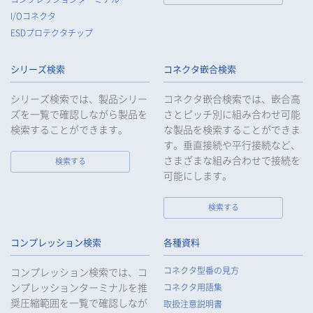
ータを提供したとき、又は受けたときは、法令で定められた確
I/Oコネクタ
認・記録義務を適正に履行いたします。
ESDプロテクタチップ
8.
当社は、匿名加工情報を作成する場合は、法令で定められた基
準を遵守し、適切な安全管理措置を実施します。
シリーズ検索
コネクタ嵌合検索
9.
当社は、個人情報の漏えい等の事故が発生した場合は、お客様
等の保護を最優先する考えのもと、被害を最小限にとどめるた
シリーズ検索では、製品シリー
コネクタ嵌合検索では、嵌合高
めに合理的な範囲で速やかに対応し、再発防止に向けた取り組
ズを一覧で確認しながら製品を
さとピッチ別に組み合わせ可能
みを行います。
検索することができます。
な製品を検索することができま
す。垂直接続や平行接続など、
10.
当社は、個人情報報保護のための管理体制および取り組みを継
続的に見直し、定期的に評価を実施し、その改善に努めてまい
さまざまな組み合わせで接続を
検索する
ります。
可能にします。
検索する
個人情報の取扱いについて
コンプレッション検索
各種資料
1.
個人情報の取得
コネクタ型番の見方
コンプレッション検索では、コ
当社は、当社サービスの提供にあたり、お客様等の氏名、住
ンプレッションターミナルを推
コネクタ用語集
所、電話番号、電子メールアドレス、勤務先情報（所属会社
奨圧縮範囲を一覧で確認しなが
名、所属部署名、役職、住所、電話（FAX）番号等）、性別、銀
取扱注意説明書