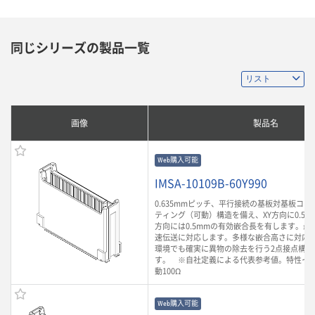
同じシリーズの製品一覧
画像
製品名
Web購入可能
IMSA-10109B-60Y990
0.635mmピッチ、平行接続の基板対基板コ
ティング（可動）構造を備え、XY方向に0.5m
方向には0.5mmの有効嵌合長を有します。最大3
速伝送に対応します。多様な嵌合高さに対応
環境でも確実に異物の除去を行う2点接点構造
す。 ※自社定義による代表参考値。特性イ
動100Ω
Web購入可能