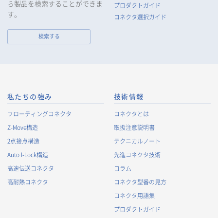
ら製品を検索することができま
行口座情報等の個人情報を取得します。当社は、適正に個人情
プロダクトガイド
報を取得し、偽りその他不正の手段により取得することはいた
す。
コネクタ選択ガイド
しません。
なお、当社は、Cookieおよびその他のトラッキング技術（例え
検索する
ばWebビーコン）を使用して、IPアドレス等の識別子を含む、
お客様等の当ウェブサイトにおけるアクセス履歴および利用状
況に関する情報（以下、Cookie情報といいます）を収集してお
ります。Cookie情報は、当社が保有する会員サービスのお客様
の個人情報と紐づけられる場合があります。個人情報と紐づけ
られる場合のCookie情報は、後掲及びCookieポリシーに従って
私たちの強み
技術情報
取り扱います。
https://www.irisoele.com/jp/cookie/
フローティングコネクタ
コネクタとは
Z-Move構造
取扱注意説明書
2.
個人情報の利用目的
2点接点構造
テクニカルノート
当社が取得する個人情報の利用目的は、次の通りです。当社
Auto I-Lock構造
先進コネクタ技術
は、次の利用目的を、関連性を有すると合理的に認められる範
囲で変更することがあり、変更した場合には、変更された利用
高速伝送コネクタ
コラム
目的について、ご本人に通知又は公表します。
高耐熱コネクタ
コネクタ型番の見方
お客様に関する情報
コネクタ用語集
・
お客様に対する当社製品のご案内のため
プロダクトガイド