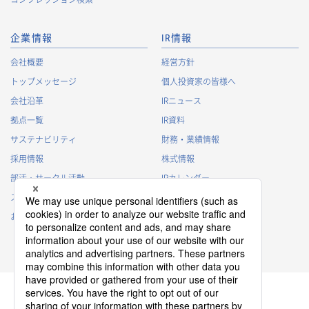
・
法令に基づく株主管理のため
・
株主への諸連絡・資料送達のため
企業情報
IR情報
採用応募者に関する個人情報
会社概要
経営方針
・
採用応募者への採用情報の発信のため
トップメッセージ
個人投資家の皆様へ
・
採用選考のため
会社沿革
IRニュース
・
当社における採用業務管理のため
拠点一覧
IR資料
・
その他、法令の定め、または法的権限のある当局の法令に
サステナビリティ
財務・業績情報
基づく命令・指導等に従った対応
採用情報
株式情報
退職者から取得した個人情報
部活・サークル活動
IRカレンダー
・
退職後の連絡
スポンサー活動
IRに関するよくあるご質問
・
その他、法令の定め、または法的権限のある当局の法令に
基づく命令・指導等に従った対応
お問い合わせ
IRポリシー
免責事項
3.
個人情報の第三者提供について
当社は、以下の場合を除き、個人情報を第三者に提供すること
はございません。
(1)
事前にご本人の同意を得ている場合