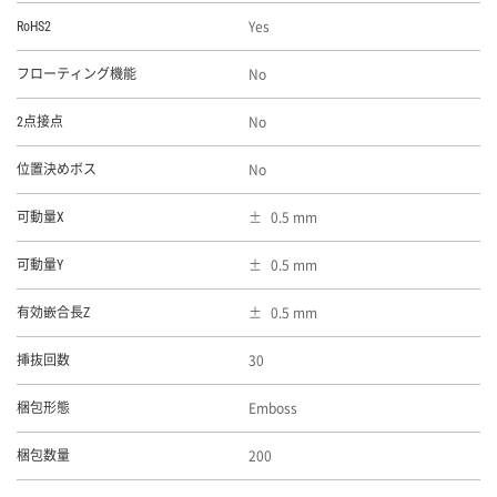
Yes
RoHS2
No
フローティング機能
No
2点接点
No
位置決めボス
0.5 mm
可動量X
0.5 mm
可動量Y
0.5 mm
有効嵌合長Z
30
挿抜回数
Emboss
梱包形態
200
梱包数量