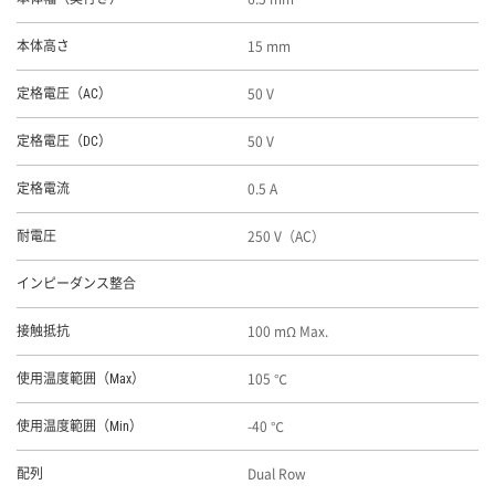
15 mm
本体高さ
50 V
定格電圧（AC）
50 V
定格電圧（DC）
0.5 A
定格電流
250 V（AC）
耐電圧
インピーダンス整合
100 mΩ Max.
接触抵抗
105 ℃
使用温度範囲（Max）
-40 ℃
使用温度範囲（Min）
Dual Row
配列