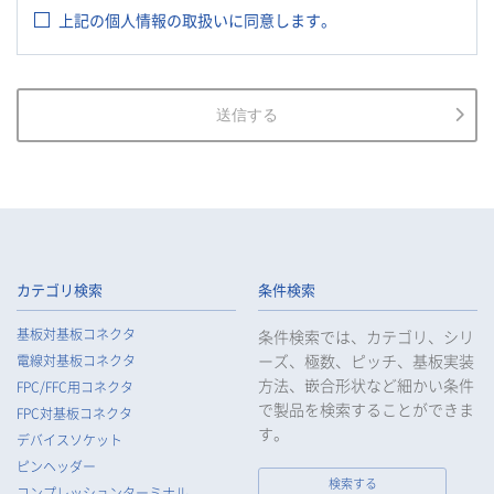
上記の個人情報の取扱いに同意します。
2.
当社は、お客様等の個人情報を適正に取得し、法令で不要とさ
れている場合を除き、お客様等の個人情報の利用目的を通知又
は公表し、利用目的の範囲内において使用いたします。
3.
当社は、お客様等の個人データについて、不正アクセス、漏え
送信する
い、滅失又は毀損等の防止に努め、個人データの管理のために
必要な組織的、人的、物理的及び技術的安全管理措置を講じま
す。
4.
当社は、従業者が個人データの重要性を理解し、個人データを
適切に取り扱うよう教育し、従業者にお客様等の個人データを
取り扱わせる場合には、お客様等の個人データの安全管理が図
られるよう、必要かつ適切な監督を行います。
カテゴリ検索
条件検索
5.
当社がお客様等の個人データの取扱いを委託する場合は、お客
基板対基板コネクタ
条件検索では、カテゴリ、シリ
様等の個人データの安全管理が図られるよう必要かつ適切な監
ーズ、極数、ピッチ、基板実装
電線対基板コネクタ
督を行います。
方法、嵌合形状など細かい条件
FPC/FFC用コネクタ
6.
当社は、法令で例外として定められている場合を除き、お客様
で製品を検索することができま
FPC対基板コネクタ
等の個人データをあらかじめ、ご本人の同意を得ることなく第
す。
デバイスソケット
三者に提供することはいたしません。
ピンヘッダー
7.
当社は、法令で不要とされている場合を除き、第三者に個人デ
検索する
コンプレッションターミナル