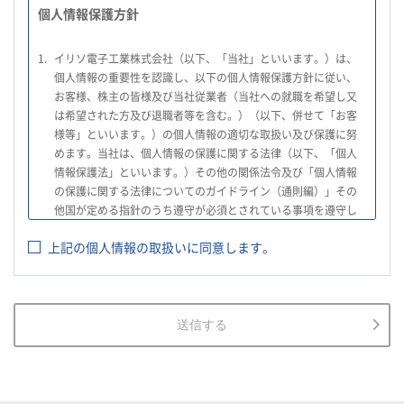
個人情報保護方針
1.
イリソ電子工業株式会社（以下、「当社」といいます。）は、
個人情報の重要性を認識し、以下の個人情報保護方針に従い、
お客様、株主の皆様及び当社従業者（当社への就職を希望し又
は希望された方及び退職者等を含む。）（以下、併せて「お客
様等」といいます。）の個人情報の適切な取扱い及び保護に努
めます。当社は、個人情報の保護に関する法律（以下、「個人
情報保護法」といいます。）その他の関係法令及び「個人情報
の保護に関する法律についてのガイドライン（通則編）」その
他国が定める指針のうち遵守が必須とされている事項を遵守し
て、個人情報の適切な取扱いを行います。
上記の個人情報の取扱いに同意します。
2.
当社は、お客様等の個人情報を適正に取得し、法令で不要とさ
れている場合を除き、お客様等の個人情報の利用目的を通知又
は公表し、利用目的の範囲内において使用いたします。
3.
当社は、お客様等の個人データについて、不正アクセス、漏え
送信する
い、滅失又は毀損等の防止に努め、個人データの管理のために
必要な組織的、人的、物理的及び技術的安全管理措置を講じま
す。