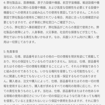
4: 弊社製品は、医療機器、原子力設備や機器、航空宇宙機器、輸送設備や機
器などの人命に関わる設備や機器、および高度な信頼性を必要とする設備や
機器などへの使用または組み込んでの使用を意図しておりません。これらの
意図で弊社製品の使用をご検討されている場合、用途に合った仕様確認が必
要となりますので、必ず事前に弊社窓口へご確認下さい。
これら、弊社窓口へ事前確認せず、弊社製品がこれらの意図で使用され、弊
社製品の故障により、人身事故、火災事故、社会的な損害などが生じても、
弊社ではいかなる責任も負いかねます。なお、兵器システム向けに購入・使
用は一切禁じております。
5: 免責事項
当社は、仕様、部品番号またはその他の一切の情報を現状有姿にて掲載して
おり、何らの保証をしているものではありません。当社は、仕様、部品番号
またはその他の一切の情報を掲載することによって、それらが単独であろう
と組み合わせであろうとも、いかなる権利を侵害している可能性もなく、そ
れに関連した申立てもないということを主張・保証するものではありませ
ん。購入者は、注文や購入によって、仕様、部品番号またはその他一切の情
報を使用するにあたり、購入者が求めるすべての権利の取得に応じた、すべ
ての責任を負うものとします。当社は、仕様、部品番号またはその他あらゆ
る情報の使用の適切さについての一切の保証(どのような行為であっても権利
を侵害していると主張されないという保証や表明を含みますが、それに限り