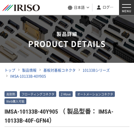
ログイン
日本語
製品詳細
PRODUCT DETAILS
トップ
製品情報
基板対基板コネクタ
10133Bシリーズ
IMSA-10133B-40Y905
高耐熱
フローティングコネクタ
Z-Move
オートメーションコネクタ
Web購入可能
IMSA-10133B-40Y905
（ 製品型番： IMSA-
10133B-40F-GFN4）