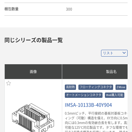
300
梱包数量
同じシリーズの製品一覧
画像
製品名
高耐熱
フローティングコネクタ
Z-Move
オートメーションコネクタ
Web購入可能
IMSA-10133B-40Y904
0.5mmピッチ、平行接続の基板対基板コネク
ィング（可動）構造を備え、XY方向に0.5mm
向には0.3mmの有効嵌合長を有します。高温
可能な125℃対応製品です。タフな環境でも