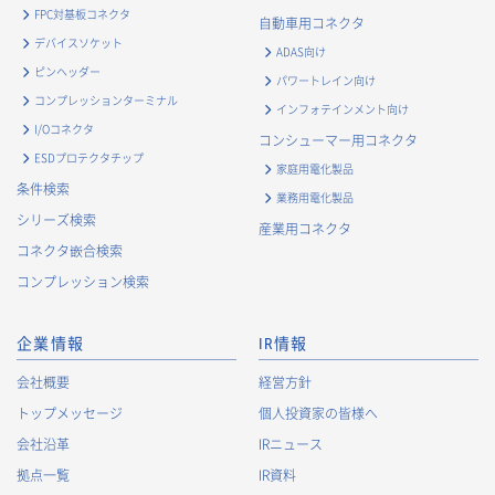
・
マーケティング調査及び分析のため
FPC対基板コネクタ
自動車用コネクタ
お取引先および業務上関係する他社・団体・官公庁の方に関す
デバイスソケット
ADAS向け
る個人情報
ピンヘッダー
パワートレイン向け
・
お問い合わせ対応、商談、打合せ等業務上必要な対応およ
コンプレッションターミナル
インフォテインメント向け
び連絡のため
I/Oコネクタ
コンシューマー用コネクタ
・
契約の履行または事業上必要な取引先情報の管理のため
ESDプロテクタチップ
家庭用電化製品
・
当社事業および取引に関するアンケート調査等への協力依
条件検索
業務用電化製品
頼のご連絡のため
シリーズ検索
産業用コネクタ
・
官公庁・各種業界団体等への報告・届出のため
コネクタ嵌合検索
株主に関する個人情報
コンプレッション検索
・
法令に基づく株主管理のため
・
株主への諸連絡・資料送達のため
企業情報
IR情報
採用応募者に関する個人情報
会社概要
経営方針
・
採用応募者への採用情報の発信のため
トップメッセージ
個人投資家の皆様へ
・
採用選考のため
会社沿革
IRニュース
・
当社における採用業務管理のため
拠点一覧
IR資料
・
その他、法令の定め、または法的権限のある当局の法令に