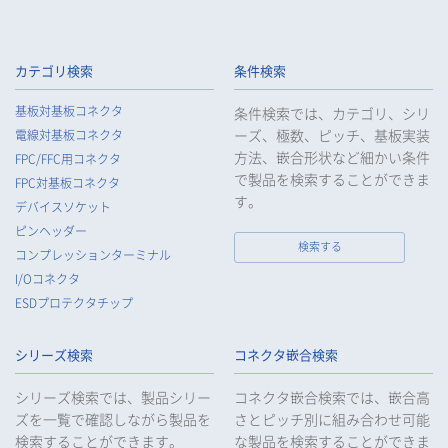
4.
当社は、従業者が個人データの重要性を理解し、個人データを
適切に取り扱うよう教育し、従業者にお客様等の個人データを
取り扱わせる場合には、お客様等の個人データの安全管理が図
られるよう、必要かつ適切な監督を行います。
カテゴリ検索
条件検索
5.
当社がお客様等の個人データの取扱いを委託する場合は、お客
基板対基板コネクタ
条件検索では、カテゴリ、シリ
様等の個人データの安全管理が図られるよう必要かつ適切な監
ーズ、極数、ピッチ、基板実装
電線対基板コネクタ
督を行います。
方法、嵌合形状など細かい条件
FPC/FFC用コネクタ
6.
当社は、法令で例外として定められている場合を除き、お客様
で製品を検索することができま
FPC対基板コネクタ
等の個人データをあらかじめ、ご本人の同意を得ることなく第
す。
デバイスソケット
三者に提供することはいたしません。
ピンヘッダー
7.
当社は、法令で不要とされている場合を除き、第三者に個人デ
検索する
コンプレッションターミナル
ータを提供したとき、又は受けたときは、法令で定められた確
I/Oコネクタ
認・記録義務を適正に履行いたします。
ESDプロテクタチップ
8.
当社は、匿名加工情報を作成する場合は、法令で定められた基
準を遵守し、適切な安全管理措置を実施します。
シリーズ検索
コネクタ嵌合検索
9.
当社は、個人情報の漏えい等の事故が発生した場合は、お客様
等の保護を最優先する考えのもと、被害を最小限にとどめるた
シリーズ検索では、製品シリー
コネクタ嵌合検索では、嵌合高
めに合理的な範囲で速やかに対応し、再発防止に向けた取り組
ズを一覧で確認しながら製品を
さとピッチ別に組み合わせ可能
みを行います。
検索することができます。
な製品を検索することができま