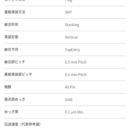
SMT
基板実装方法
Stacking
嵌合形状
Vertical
実装形態
TopEntry
嵌合方向
0.5 mm Pitch
嵌合部ピッチ
0.5 mm Pitch
基板実装部ピッチ
40 Pin
極数
Gold
接点部めっき
0.1 μm Min.
めっき厚
伝送速度（代表参考値）