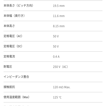
19.5 mm
本体長さ（ピッチ方向）
11.6 mm
本体幅（奥行き）
8.15 mm
本体高さ
50 V
定格電圧（AC）
50 V
定格電圧（DC）
0.4 A
定格電流
250 V（AC）
耐電圧
インピーダンス整合
120 mΩ Max.
接触抵抗
125 ℃
使用温度範囲（Max）