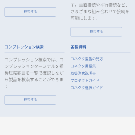
す。垂直接続や平行接続など、
10.
当社は、個人情報報保護のための管理体制および取り組みを継
続的に見直し、定期的に評価を実施し、その改善に努めてまい
さまざまな組み合わせで接続を
検索する
ります。
可能にします。
検索する
個人情報の取扱いについて
コンプレッション検索
各種資料
1.
個人情報の取得
コネクタ型番の見方
コンプレッション検索では、コ
当社は、当社サービスの提供にあたり、お客様等の氏名、住
ンプレッションターミナルを推
コネクタ用語集
所、電話番号、電子メールアドレス、勤務先情報（所属会社
奨圧縮範囲を一覧で確認しなが
名、所属部署名、役職、住所、電話（FAX）番号等）、性別、銀
取扱注意説明書
ら製品を検索することができま
行口座情報等の個人情報を取得します。当社は、適正に個人情
プロダクトガイド
報を取得し、偽りその他不正の手段により取得することはいた
す。
コネクタ選択ガイド
しません。
なお、当社は、Cookieおよびその他のトラッキング技術（例え
検索する
ばWebビーコン）を使用して、IPアドレス等の識別子を含む、
お客様等の当ウェブサイトにおけるアクセス履歴および利用状
況に関する情報（以下、Cookie情報といいます）を収集してお
ります。Cookie情報は、当社が保有する会員サービスのお客様
の個人情報と紐づけられる場合があります。個人情報と紐づけ