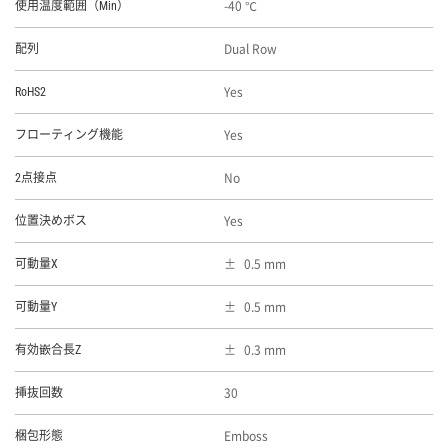
-40 ℃
使用温度範囲（Min）
Dual Row
配列
Yes
RoHS2
Yes
フローティング機能
No
2点接点
Yes
位置決めボス
0.5 mm
可動量X
0.5 mm
可動量Y
0.3 mm
有効嵌合長Z
30
挿抜回数
Emboss
梱包形態