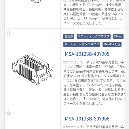
行う2点接点構造を採用しています。 接点が
向にも可動する「Z-Move™」構造を採用。Z方
共振振幅を有し、振動共振・衝撃による接点
厳しい振動環境での使用に最適なコネクタです。
ズと嵌合し、「Z-Move™」従来品に比べ、
スペース化を実現しました。
高耐熱
フローティングコネクタ
Z-Move
オートメーションコネクタ
Web購入可能
IMSA-10133B-40Y905
0.5mmピッチ、平行接続の基板対基板コネク
ィング（可動）構造を備え、XY方向に0.5mm
向には0.3mmの有効嵌合長を有します。高温
可能な125℃対応製品です。タフな環境でも
行う2点接点構造を採用しています。 接点が
向にも可動する「Z-Move™」構造を採用。Z方
共振振幅を有し、振動共振・衝撃による接点
厳しい振動環境での使用に最適なコネクタです。
ズと嵌合し、「Z-Move™」従来品に比べ、
スペース化を実現しました。
IMSA-10133B-80Y906
0.5mmピッチ、平行接続の基板対基板コネク