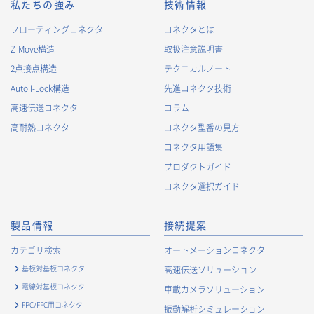
られる場合のCookie情報は、後掲及びCookieポリシーに従って
私たちの強み
技術情報
取り扱います。
https://www.irisoele.com/jp/cookie/
フローティングコネクタ
コネクタとは
Z-Move構造
取扱注意説明書
2.
個人情報の利用目的
2点接点構造
テクニカルノート
当社が取得する個人情報の利用目的は、次の通りです。当社
Auto I-Lock構造
先進コネクタ技術
は、次の利用目的を、関連性を有すると合理的に認められる範
囲で変更することがあり、変更した場合には、変更された利用
高速伝送コネクタ
コラム
目的について、ご本人に通知又は公表します。
高耐熱コネクタ
コネクタ型番の見方
お客様に関する情報
コネクタ用語集
・
お客様に対する当社製品のご案内のため
プロダクトガイド
・
お客様に対するキャンペーン、イベント開催案内等の情報
コネクタ選択ガイド
提供のため
・
市場調査・データ分析及び商品・サービスの企画・開発
製品情報
接続提案
等、お客様へのサービス向上のため
・
お客様の情報管理のため
カテゴリ検索
オートメーションコネクタ
・
お客様との取引の進捗状況を管理するため
基板対基板コネクタ
高速伝送ソリューション
・
お客様に対してアンケートを実施するため
電線対基板コネクタ
車載カメラソリューション
・
お客様からのお問合せに対して対応するため
FPC/FFC用コネクタ
振動解析シミュレーション