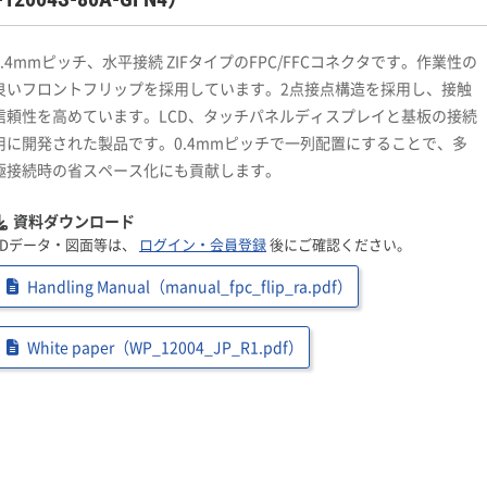
0.4mmピッチ、水平接続 ZIFタイプのFPC/FFCコネクタです。作業性の
良いフロントフリップを採用しています。2点接点構造を採用し、接触
信頼性を高めています。LCD、タッチパネルディスプレイと基板の接続
用に開発された製品です。0.4mmピッチで一列配置にすることで、多
極接続時の省スペース化にも貢献します。
資料ダウンロード
3Dデータ・図面等は、
ログイン・会員登録
後にご確認ください。
Handling Manual（manual_fpc_flip_ra.pdf）
White paper（WP_12004_JP_R1.pdf）