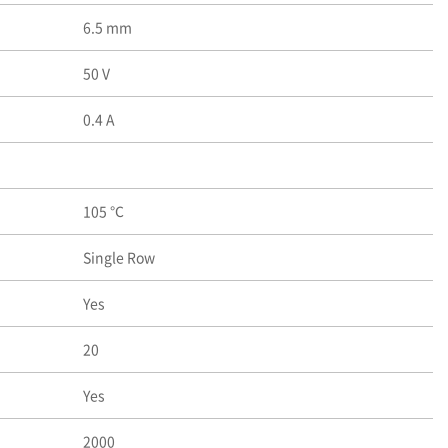
6.5 mm
50 V
0.4 A
105 ℃
Single Row
Yes
20
Yes
2000