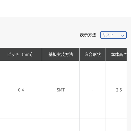
表示方法
ピッチ（mm）
基板実装方法
嵌合形状
本体高さ
0.4
SMT
-
2.5