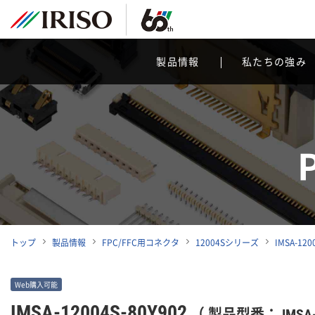
製品情報
私たちの強み
トップ
製品情報
FPC/FFC用コネクタ
12004Sシリーズ
IMSA-120
Web購入可能
IMSA-12004S-80Y902
（ 製品型番： IMSA-1