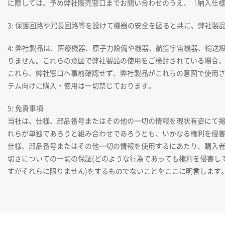
に際しては、予め弊社販売窓口までお問い合わせのうえ、「納入仕
3: 保護回路や冗長回路等を設けて機器の安全を図ると共に、弊社製
4: 弊社製品は、医療機器、原子力設備や機器、航空宇宙機器、輸
りません。これらの意図で弊社製品の使用をご検討されている場合
これら、弊社窓口へ事前確認せず、弊社製品がこれらの意図で使用
テム向けに購入・使用は一切禁じております。
5: 免責事項
当社は、仕様、部品番号またはその他の一切の情報を現状有姿にて
れらが単独であろうと組み合わせであろうとも、いかなる権利を侵
仕様、部品番号またはその他一切の情報を使用するにあたり、購入
切さについての一切の保証(どのような行為であっても権利を侵害し
すがそれらに限りません)をするものでないことをここに明言します