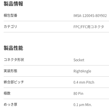
製品情報
IMSA-12004S-80Y902
梱包型番
FPC/FFC用コネクタ
カテゴリ
製品性能
Socket
コネクタ形状
RightAngle
実装形態
0.4 mm Pitch
嵌合部ピッチ
80 Pin
極数
0.1 μm Min.
めっき厚