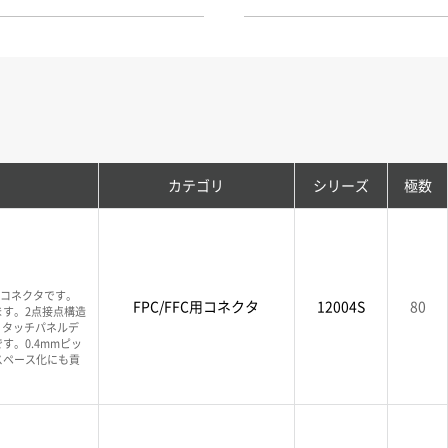
カテゴリ
シリーズ
極数
FCコネクタです。
FPC/FFC用コネクタ
12004S
80
す。2点接点構造
、タッチパネルデ
。0.4mmピッ
スペース化にも貢