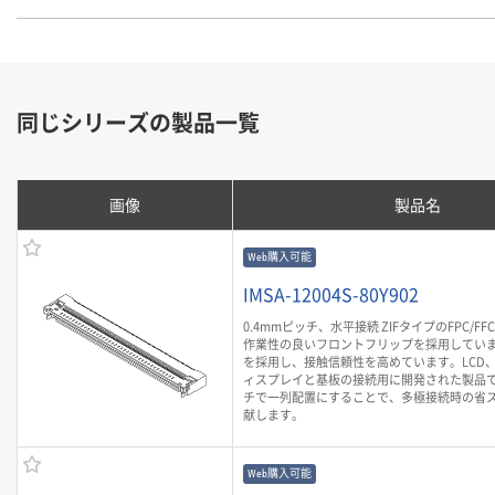
同じシリーズの製品一覧
画像
製品名
Web購入可能
IMSA-12004S-80Y902
0.4mmピッチ、水平接続 ZIFタイプのFPC/F
作業性の良いフロントフリップを採用していま
を採用し、接触信頼性を高めています。LCD
ィスプレイと基板の接続用に開発された製品です
チで一列配置にすることで、多極接続時の省
献します。
Web購入可能