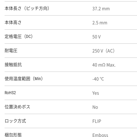
37.2 mm
本体長さ（ピッチ方向）
2.5 mm
本体高さ
50 V
定格電圧（DC）
250 V（AC）
耐電圧
40 mΩ Max.
接触抵抗
-40 ℃
使用温度範囲（Min）
Yes
RoHS2
No
位置決めボス
FLIP
ロック方式
Emboss
梱包形態