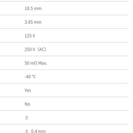
18.5 mm
3.85 mm
125 V
250 V（AC）
50 mΩ Max.
-40 ℃
Yes
No
0.4 mm