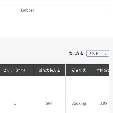
Emboss
表示方法
ピッチ（mm）
基板実装方法
嵌合形状
本体高さ
1
SMT
Stacking
3.85