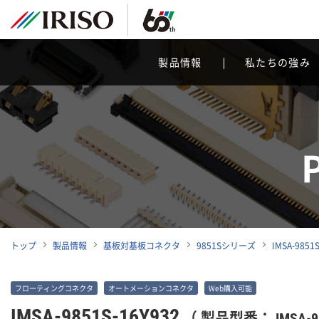
製品情報
私たちの強み
トップ
製品情報
基板対基板コネクタ
9851Sシリーズ
IMSA-9851S
フローティングコネクタ
オートメーションコネクタ
Web購入可能
IMSA-9851S-16Y932
（ 製品型番： IMSA-98