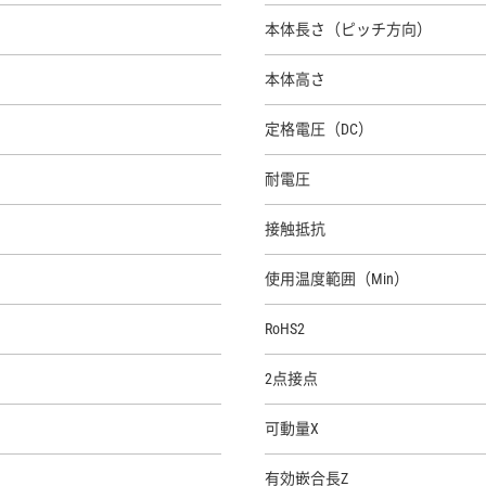
本体長さ（ピッチ方向）
本体高さ
定格電圧（DC）
耐電圧
接触抵抗
使用温度範囲（Min）
RoHS2
2点接点
可動量X
有効嵌合長Z