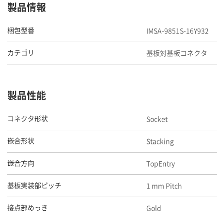
製品情報
IMSA-9851S-16Y932
梱包型番
基板対基板コネクタ
カテゴリ
製品性能
Socket
コネクタ形状
Stacking
嵌合形状
TopEntry
嵌合方向
1 mm Pitch
基板実装部ピッチ
Gold
接点部めっき