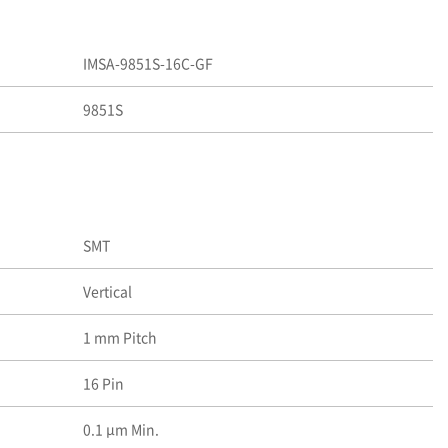
IMSA-9851S-16C-GF
9851S
SMT
Vertical
1 mm Pitch
16 Pin
0.1 μm Min.