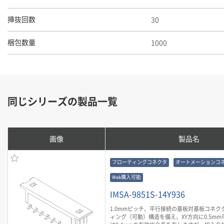
30
挿抜回数
1000
梱包数量
同じシリーズの製品一覧
画像
製品名
フローティングコネクタ
オートメーションコ
Web購入可能
IMSA-9851S-14Y936
1.0mmピッチ、平行接続の基板対基板コネク
ィング（可動）構造を備え、XY方向に0.5mm