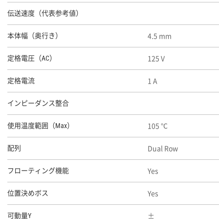
伝送速度（代表参考値）
4.5 mm
本体幅（奥行き）
125 V
定格電圧（AC）
1 A
定格電流
インピーダンス整合
105 ℃
使用温度範囲（Max）
Dual Row
配列
Yes
フローティング機能
Yes
位置決めボス
可動量Y