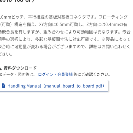
1.0mmピッチ、平行接続の基板対基板コネクタです。フローティング
（可動）構造を備え、XY方向に0.5mm可動し、Z方向には0.4mmの有
効嵌合長を有しますが、組み合わせにより可動範囲は異なります。嵌合
相手の選択により、多彩な基板間寸法に対応可能です。※製品によって
嵌合時に可動量が変わる場合がございますので、詳細はお問い合わせく
ださい。
資料ダウンロード
3Dデータ・図面等は、
ログイン・会員登録
後にご確認ください。
Handling Manual（manual_board_to_board.pdf）