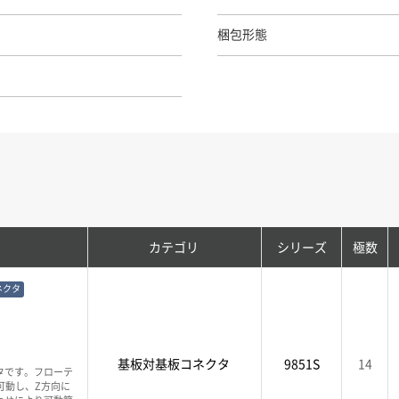
梱包形態
カテゴリ
シリーズ
極数
ネクタ
基板対基板コネクタ
9851S
14
タです。フローテ
可動し、Z方向に