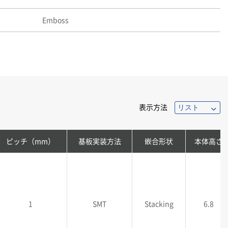
Emboss
表示方法
ピッチ（mm）
基板実装方法
嵌合形状
本体高さ
1
SMT
Stacking
6.8