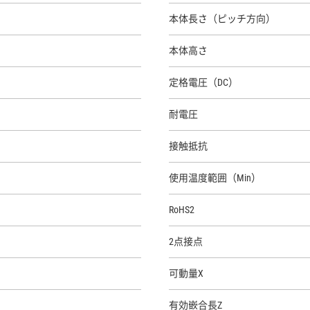
本体長さ（ピッチ方向）
本体高さ
定格電圧（DC）
耐電圧
接触抵抗
使用温度範囲（Min）
RoHS2
2点接点
可動量X
有効嵌合長Z