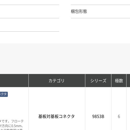
梱包形態
カテゴリ
シリーズ
極数
ネクタ
基板対基板コネクタ
9853B
6
タです。フローテ
方向に0.5mm、