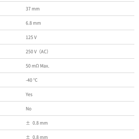
37 mm
6.8 mm
125 V
250 V（AC）
50 mΩ Max.
-40 ℃
Yes
No
0.8 mm
0.8 mm