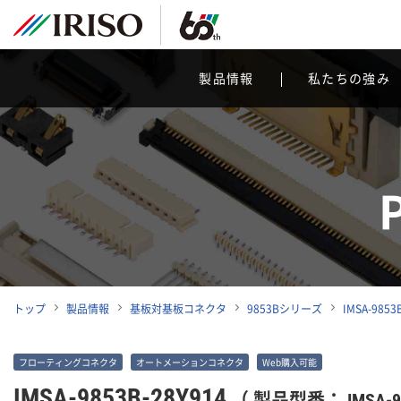
製品情報
私たちの強み
トップ
製品情報
基板対基板コネクタ
9853Bシリーズ
IMSA-9853
フローティングコネクタ
オートメーションコネクタ
Web購入可能
IMSA-9853B-28Y914
（ 製品型番： IMSA-98