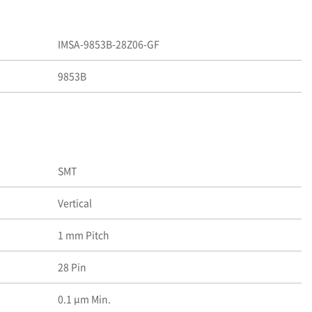
IMSA-9853B-28Z06-GF
9853B
SMT
Vertical
1 mm Pitch
28 Pin
0.1 μm Min.