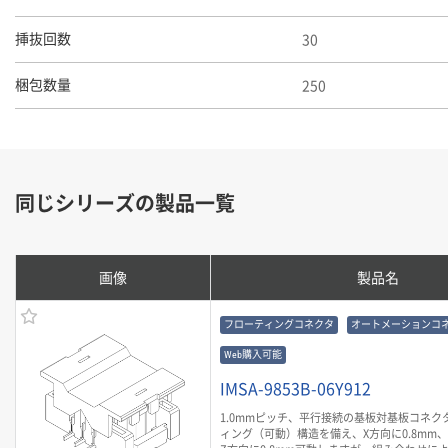
30
挿抜回数
250
梱包数量
同じシリーズの製品一覧
画像
製品名
フローティングコネクタ
オートメーションコ
Web購入可能
IMSA-9853B-06Y912
1.0mmピッチ、平行接続の基板対基板コネク
ィング（可動）構造を備え、X方向に0.8mm、Y