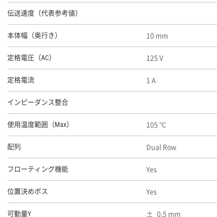
伝送速度（代表参考値）
10 mm
本体幅（奥行き）
125 V
定格電圧（AC）
1 A
定格電流
インピーダンス整合
105 ℃
使用温度範囲（Max）
Dual Row
配列
Yes
フローティング機能
Yes
位置決めボス
0.5 mm
可動量Y