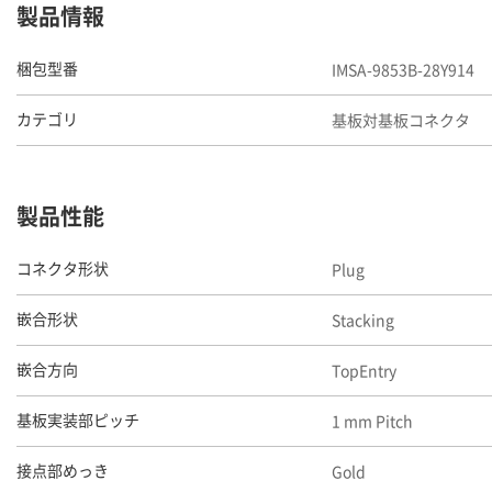
製品情報
IMSA-9853B-28Y914
梱包型番
基板対基板コネクタ
カテゴリ
製品性能
Plug
コネクタ形状
Stacking
嵌合形状
TopEntry
嵌合方向
1 mm Pitch
基板実装部ピッチ
Gold
接点部めっき