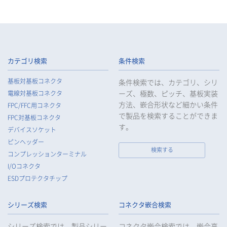
必要な組織的、人的、物理的及び技術的安全管理措置を講じま
す。
4.
当社は、従業者が個人データの重要性を理解し、個人データを
適切に取り扱うよう教育し、従業者にお客様等の個人データを
取り扱わせる場合には、お客様等の個人データの安全管理が図
られるよう、必要かつ適切な監督を行います。
カテゴリ検索
条件検索
5.
当社がお客様等の個人データの取扱いを委託する場合は、お客
基板対基板コネクタ
条件検索では、カテゴリ、シリ
様等の個人データの安全管理が図られるよう必要かつ適切な監
ーズ、極数、ピッチ、基板実装
電線対基板コネクタ
督を行います。
方法、嵌合形状など細かい条件
FPC/FFC用コネクタ
6.
当社は、法令で例外として定められている場合を除き、お客様
で製品を検索することができま
FPC対基板コネクタ
等の個人データをあらかじめ、ご本人の同意を得ることなく第
す。
デバイスソケット
三者に提供することはいたしません。
ピンヘッダー
7.
当社は、法令で不要とされている場合を除き、第三者に個人デ
検索する
コンプレッションターミナル
ータを提供したとき、又は受けたときは、法令で定められた確
I/Oコネクタ
認・記録義務を適正に履行いたします。
ESDプロテクタチップ
8.
当社は、匿名加工情報を作成する場合は、法令で定められた基
準を遵守し、適切な安全管理措置を実施します。
シリーズ検索
コネクタ嵌合検索
9.
当社は、個人情報の漏えい等の事故が発生した場合は、お客様
等の保護を最優先する考えのもと、被害を最小限にとどめるた
シリーズ検索では、製品シリー
コネクタ嵌合検索では、嵌合高