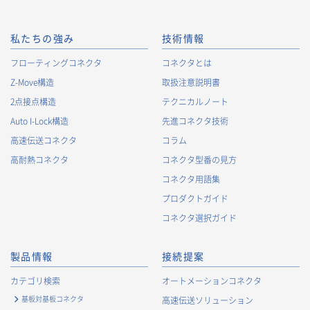
ります。Cookie情報は、当社が保有する会員サービスのお客様
の個人情報と紐づけられる場合があります。個人情報と紐づけ
られる場合のCookie情報は、後掲及びCookieポリシーに従って
私たちの強み
技術情報
取り扱います。
https://www.irisoele.com/jp/cookie/
フローティングコネクタ
コネクタとは
Z-Move構造
取扱注意説明書
2.
個人情報の利用目的
2点接点構造
テクニカルノート
当社が取得する個人情報の利用目的は、次の通りです。当社
Auto I-Lock構造
先進コネクタ技術
は、次の利用目的を、関連性を有すると合理的に認められる範
囲で変更することがあり、変更した場合には、変更された利用
高速伝送コネクタ
コラム
目的について、ご本人に通知又は公表します。
高耐熱コネクタ
コネクタ型番の見方
お客様に関する情報
コネクタ用語集
・
お客様に対する当社製品のご案内のため
プロダクトガイド
・
お客様に対するキャンペーン、イベント開催案内等の情報
コネクタ選択ガイド
提供のため
・
市場調査・データ分析及び商品・サービスの企画・開発
製品情報
接続提案
等、お客様へのサービス向上のため
・
お客様の情報管理のため
カテゴリ検索
オートメーションコネクタ
・
お客様との取引の進捗状況を管理するため
基板対基板コネクタ
高速伝送ソリューション