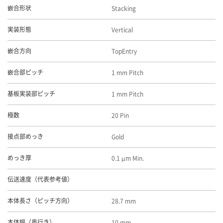
Stacking
嵌合形状
Vertical
実装形態
TopEntry
嵌合方向
1 mm Pitch
嵌合部ピッチ
1 mm Pitch
基板実装部ピッチ
20 Pin
極数
Gold
接点部めっき
0.1 μm Min.
めっき厚
伝送速度（代表参考値）
28.7 mm
本体長さ（ピッチ方向）
10 mm
本体幅（奥行き）