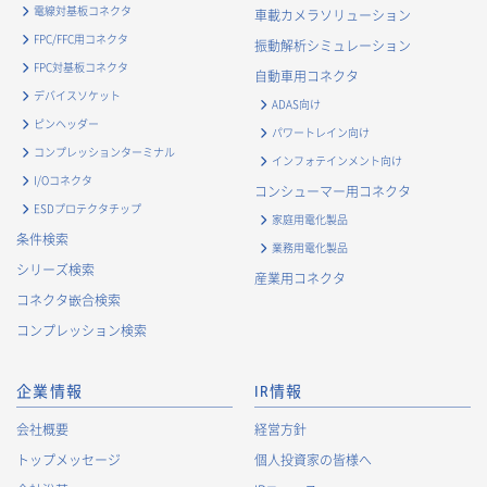
・
お客様に対してアンケートを実施するため
電線対基板コネクタ
車載カメラソリューション
・
お客様からのお問合せに対して対応するため
FPC/FFC用コネクタ
振動解析シミュレーション
・
マーケティング調査及び分析のため
FPC対基板コネクタ
自動車用コネクタ
お取引先および業務上関係する他社・団体・官公庁の方に関す
デバイスソケット
ADAS向け
る個人情報
ピンヘッダー
パワートレイン向け
・
お問い合わせ対応、商談、打合せ等業務上必要な対応およ
コンプレッションターミナル
インフォテインメント向け
び連絡のため
I/Oコネクタ
コンシューマー用コネクタ
・
契約の履行または事業上必要な取引先情報の管理のため
ESDプロテクタチップ
家庭用電化製品
・
当社事業および取引に関するアンケート調査等への協力依
条件検索
業務用電化製品
頼のご連絡のため
シリーズ検索
産業用コネクタ
・
官公庁・各種業界団体等への報告・届出のため
コネクタ嵌合検索
株主に関する個人情報
コンプレッション検索
・
法令に基づく株主管理のため
・
株主への諸連絡・資料送達のため
企業情報
IR情報
採用応募者に関する個人情報
会社概要
経営方針
・
採用応募者への採用情報の発信のため
トップメッセージ
個人投資家の皆様へ
・
採用選考のため