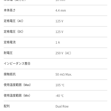
4.4 mm
本体高さ
125 V
定格電圧（AC）
125 V
定格電圧（DC）
1 A
定格電流
250 V（AC）
耐電圧
インピーダンス整合
50 mΩ Max.
接触抵抗
105 ℃
使用温度範囲（Max）
-40 ℃
使用温度範囲（Min）
Dual Row
配列