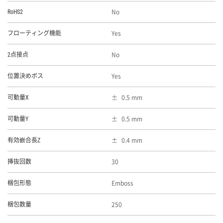
No
RoHS2
Yes
フローティング機能
No
2点接点
Yes
位置決めボス
0.5 mm
可動量X
0.5 mm
可動量Y
0.4 mm
有効嵌合長Z
30
挿抜回数
Emboss
梱包形態
250
梱包数量