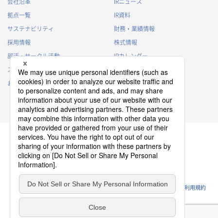
会社沿革
IRニュース
・
当社における採用業務管理のため
拠点一覧
IR資料
・
その他、法令の定め、または法的権限のある当局の法令に
サステナビリティ
財務・業績情報
基づく命令・指導等に従った対応
採用情報
株式情報
退職者から取得した個人情報
部活・サークル活動
IRカレンダー
・
退職後の連絡
スポンサー活動
IRに関するよくあるご質問
・
その他、法令の定め、または法的権限のある当局の法令に
基づく命令・指導等に従った対応
お問い合わせ
IRポリシー
免責事項
3.
個人情報の第三者提供について
当社は、以下の場合を除き、個人情報を第三者に提供すること
はございません。
(1)
事前にご本人の同意を得ている場合
(2)
利用目的の達成のため、当社が適切な監督を行う業務委託
先、当社関連会社または代理店等に提供する場合
プライバシーポリシー
クッキーポリシー
(3)
後述の共同利用の場合
ソーシャルメディアポリシー
ウェブサイトのご利用条件
利用規約
(4)
個人情報保護法その他の法令で認められた場合