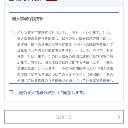
個人情報保護方針
1.
イリソ電子工業株式会社（以下、「当社」といいます。）は、
個人情報の重要性を認識し、以下の個人情報保護方針に従い、
お客様、株主の皆様及び当社従業者（当社への就職を希望し又
は希望された方及び退職者等を含む。）（以下、併せて「お客
様等」といいます。）の個人情報の適切な取扱い及び保護に努
めます。当社は、個人情報の保護に関する法律（以下、「個人
情報保護法」といいます。）その他の関係法令及び「個人情報
の保護に関する法律についてのガイドライン（通則編）」その
他国が定める指針のうち遵守が必須とされている事項を遵守し
て、個人情報の適切な取扱いを行います。
上記の個人情報の取扱いに同意します。
2.
当社は、お客様等の個人情報を適正に取得し、法令で不要とさ
れている場合を除き、お客様等の個人情報の利用目的を通知又
は公表し、利用目的の範囲内において使用いたします。
3.
当社は、お客様等の個人データについて、不正アクセス、漏え
送信する
い、滅失又は毀損等の防止に努め、個人データの管理のために