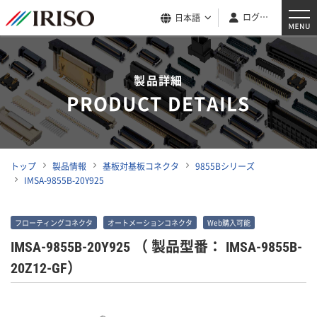
ログイン
日本語
製品詳細
PRODUCT DETAILS
トップ
製品情報
基板対基板コネクタ
9855Bシリーズ
IMSA-9855B-20Y925
フローティングコネクタ
オートメーションコネクタ
Web購入可能
IMSA-9855B-20Y925
（ 製品型番： IMSA-9855B-
20Z12-GF）