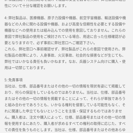
性について十分な確認をお願いします。
4: 弊社製品は、医療機器、原子力設備や機器、航空宇宙機器、輸送設備や機
器などの人命に関わる設備や機器、および高度な信頼性を必要とする設備や
機器などへの使用または組み込んでの使用を意図しておりません。これらの
意図で弊社製品の使用をご検討されている場合、用途に合った仕様確認が必
要となりますので、必ず事前に弊社窓口へご確認下さい。
これら、弊社窓口へ事前確認せず、弊社製品がこれらの意図で使用され、弊
社製品の故障により、人身事故、火災事故、社会的な損害などが生じても、
弊社ではいかなる責任も負いかねます。なお、兵器システム向けに購入・使
用は一切禁じております。
5: 免責事項
当社は、仕様、部品番号またはその他の一切の情報を現状有姿にて掲載して
おり、何らの保証をしているものではありません。当社は、仕様、部品番号
またはその他の一切の情報を掲載することによって、それらが単独であろう
と組み合わせであろうとも、いかなる権利を侵害している可能性もなく、そ
れに関連した申立てもないということを主張・保証するものではありませ
ん。購入者は、注文や購入によって、仕様、部品番号またはその他一切の情
報を使用するにあたり、購入者が求めるすべての権利の取得に応じた、すべ
ての責任を負うものとします。当社は、仕様、部品番号またはその他あらゆ