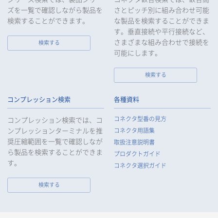
めに合理的な範囲で速やかに対応し、再発防止に向けた取り組
ズを一覧で確認しながら製品を
さとピッチ別に組み合わせ可能
みを行います。
検索することができます。
な製品を検索することができま
す。垂直接続や平行接続など、
10.
当社は、個人情報報保護のための管理体制および取り組みを継
続的に見直し、定期的に評価を実施し、その改善に努めてまい
さまざまな組み合わせで接続を
検索する
ります。
可能にします。
検索する
個人情報の取扱いについて
コンプレッション検索
各種資料
1.
個人情報の取得
コネクタ型番の見方
コンプレッション検索では、コ
当社は、当社サービスの提供にあたり、お客様等の氏名、住
ンプレッションターミナルを推
コネクタ用語集
所、電話番号、電子メールアドレス、勤務先情報（所属会社
奨圧縮範囲を一覧で確認しなが
名、所属部署名、役職、住所、電話（FAX）番号等）、性別、銀
取扱注意説明書
ら製品を検索することができま
行口座情報等の個人情報を取得します。当社は、適正に個人情
プロダクトガイド
報を取得し、偽りその他不正の手段により取得することはいた
す。
コネクタ選択ガイド
しません。
なお、当社は、Cookieおよびその他のトラッキング技術（例え
検索する
ばWebビーコン）を使用して、IPアドレス等の識別子を含む、
お客様等の当ウェブサイトにおけるアクセス履歴および利用状
況に関する情報（以下、Cookie情報といいます）を収集してお