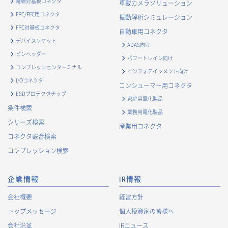
電線対基板コネクタ
車載カメラソリューション
・
お客様からのお問合せに対して対応するため
FPC/FFC用コネクタ
振動解析シミュレーション
・
マーケティング調査及び分析のため
FPC対基板コネクタ
自動車用コネクタ
お取引先および業務上関係する他社・団体・官公庁の方に関す
デバイスソケット
ADAS向け
る個人情報
ピンヘッダー
パワートレイン向け
・
お問い合わせ対応、商談、打合せ等業務上必要な対応およ
コンプレッションターミナル
インフォテインメント向け
び連絡のため
I/Oコネクタ
コンシューマー用コネクタ
・
契約の履行または事業上必要な取引先情報の管理のため
ESDプロテクタチップ
家庭用電化製品
・
当社事業および取引に関するアンケート調査等への協力依
条件検索
業務用電化製品
頼のご連絡のため
シリーズ検索
産業用コネクタ
・
官公庁・各種業界団体等への報告・届出のため
コネクタ嵌合検索
株主に関する個人情報
コンプレッション検索
・
法令に基づく株主管理のため
・
株主への諸連絡・資料送達のため
企業情報
IR情報
採用応募者に関する個人情報
会社概要
経営方針
・
採用応募者への採用情報の発信のため
トップメッセージ
個人投資家の皆様へ
・
採用選考のため
会社沿革
IRニュース