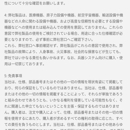
性について十分な確認をお願いします。
4: 弊社製品は、医療機器、原子力設備や機器、航空宇宙機器、輸送設備や機
器などの人命に関わる設備や機器、および高度な信頼性を必要とする設備や
機器などへの使用または組み込んでの使用を意図しておりません。これらの
意図で弊社製品の使用をご検討されている場合、用途に合った仕様確認が必
要となりますので、必ず事前に弊社窓口へご確認下さい。
これら、弊社窓口へ事前確認せず、弊社製品がこれらの意図で使用され、弊
社製品の故障により、人身事故、火災事故、社会的な損害などが生じても、
弊社ではいかなる責任も負いかねます。なお、兵器システム向けに購入・使
用は一切禁じております。
5: 免責事項
当社は、仕様、部品番号またはその他の一切の情報を現状有姿にて掲載して
おり、何らの保証をしているものではありません。当社は、仕様、部品番号
またはその他の一切の情報を掲載することによって、それらが単独であろう
と組み合わせであろうとも、いかなる権利を侵害している可能性もなく、そ
れに関連した申立てもないということを主張・保証するものではありませ
ん。購入者は、注文や購入によって、仕様、部品番号またはその他一切の情
報を使用するにあたり、購入者が求めるすべての権利の取得に応じた、すべ
ての責任を負うものとします。当社は、仕様、部品番号またはその他あらゆ