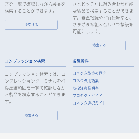
めに合理的な範囲で速やかに対応し、再発防止に向けた取り組
ズを一覧で確認しながら製品を
さとピッチ別に組み合わせ可能
みを行います。
検索することができます。
な製品を検索することができま
す。垂直接続や平行接続など、
10.
当社は、個人情報報保護のための管理体制および取り組みを継
続的に見直し、定期的に評価を実施し、その改善に努めてまい
さまざまな組み合わせで接続を
検索する
ります。
可能にします。
検索する
個人情報の取扱いについて
コンプレッション検索
各種資料
1.
個人情報の取得
コネクタ型番の見方
コンプレッション検索では、コ
当社は、当社サービスの提供にあたり、お客様等の氏名、住
ンプレッションターミナルを推
コネクタ用語集
所、電話番号、電子メールアドレス、勤務先情報（所属会社
奨圧縮範囲を一覧で確認しなが
名、所属部署名、役職、住所、電話（FAX）番号等）、性別、銀
取扱注意説明書
ら製品を検索することができま
行口座情報等の個人情報を取得します。当社は、適正に個人情
プロダクトガイド
報を取得し、偽りその他不正の手段により取得することはいた
す。
コネクタ選択ガイド
しません。
なお、当社は、Cookieおよびその他のトラッキング技術（例え
検索する
ばWebビーコン）を使用して、IPアドレス等の識別子を含む、
お客様等の当ウェブサイトにおけるアクセス履歴および利用状
況に関する情報（以下、Cookie情報といいます）を収集してお