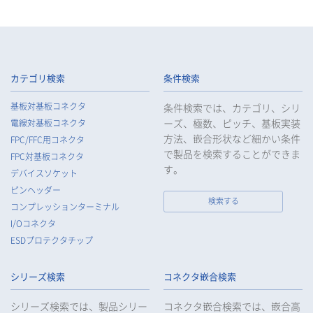
す。
4.
当社は、従業者が個人データの重要性を理解し、個人データを
適切に取り扱うよう教育し、従業者にお客様等の個人データを
取り扱わせる場合には、お客様等の個人データの安全管理が図
られるよう、必要かつ適切な監督を行います。
カテゴリ検索
条件検索
5.
当社がお客様等の個人データの取扱いを委託する場合は、お客
基板対基板コネクタ
条件検索では、カテゴリ、シリ
様等の個人データの安全管理が図られるよう必要かつ適切な監
ーズ、極数、ピッチ、基板実装
電線対基板コネクタ
督を行います。
方法、嵌合形状など細かい条件
FPC/FFC用コネクタ
6.
当社は、法令で例外として定められている場合を除き、お客様
で製品を検索することができま
FPC対基板コネクタ
等の個人データをあらかじめ、ご本人の同意を得ることなく第
す。
デバイスソケット
三者に提供することはいたしません。
ピンヘッダー
7.
当社は、法令で不要とされている場合を除き、第三者に個人デ
検索する
コンプレッションターミナル
ータを提供したとき、又は受けたときは、法令で定められた確
I/Oコネクタ
認・記録義務を適正に履行いたします。
ESDプロテクタチップ
8.
当社は、匿名加工情報を作成する場合は、法令で定められた基
準を遵守し、適切な安全管理措置を実施します。
シリーズ検索
コネクタ嵌合検索
9.
当社は、個人情報の漏えい等の事故が発生した場合は、お客様
等の保護を最優先する考えのもと、被害を最小限にとどめるた
シリーズ検索では、製品シリー
コネクタ嵌合検索では、嵌合高