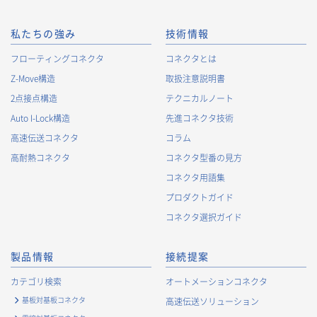
ります。Cookie情報は、当社が保有する会員サービスのお客様
の個人情報と紐づけられる場合があります。個人情報と紐づけ
られる場合のCookie情報は、後掲及びCookieポリシーに従って
私たちの強み
技術情報
取り扱います。
https://www.irisoele.com/jp/cookie/
フローティングコネクタ
コネクタとは
Z-Move構造
取扱注意説明書
2.
個人情報の利用目的
2点接点構造
テクニカルノート
当社が取得する個人情報の利用目的は、次の通りです。当社
Auto I-Lock構造
先進コネクタ技術
は、次の利用目的を、関連性を有すると合理的に認められる範
囲で変更することがあり、変更した場合には、変更された利用
高速伝送コネクタ
コラム
目的について、ご本人に通知又は公表します。
高耐熱コネクタ
コネクタ型番の見方
お客様に関する情報
コネクタ用語集
・
お客様に対する当社製品のご案内のため
プロダクトガイド
・
お客様に対するキャンペーン、イベント開催案内等の情報
コネクタ選択ガイド
提供のため
・
市場調査・データ分析及び商品・サービスの企画・開発
製品情報
接続提案
等、お客様へのサービス向上のため
・
お客様の情報管理のため
カテゴリ検索
オートメーションコネクタ
・
お客様との取引の進捗状況を管理するため
基板対基板コネクタ
高速伝送ソリューション
・
お客様に対してアンケートを実施するため