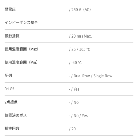
/ 250 V（AC）
耐電圧
インピーダンス整合
/ 20 mΩ Max.
接触抵抗
/ 85 / 105 ℃
使用温度範囲（Max）
/ -40 ℃
使用温度範囲（Min）
- / Dual Row / Single Row
配列
- / Yes
RoHS2
- / No
2点接点
- / No / Yes
位置決めボス
/ 20
挿抜回数