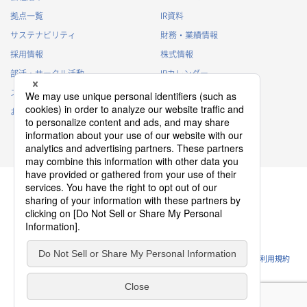
・
当社における採用業務管理のため
拠点一覧
IR資料
・
その他、法令の定め、または法的権限のある当局の法令に
サステナビリティ
財務・業績情報
基づく命令・指導等に従った対応
採用情報
株式情報
退職者から取得した個人情報
部活・サークル活動
IRカレンダー
・
退職後の連絡
スポンサー活動
IRに関するよくあるご質問
・
その他、法令の定め、または法的権限のある当局の法令に
基づく命令・指導等に従った対応
お問い合わせ
IRポリシー
免責事項
3.
個人情報の第三者提供について
当社は、以下の場合を除き、個人情報を第三者に提供すること
はございません。
(1)
事前にご本人の同意を得ている場合
(2)
利用目的の達成のため、当社が適切な監督を行う業務委託
先、当社関連会社または代理店等に提供する場合
プライバシーポリシー
クッキーポリシー
(3)
後述の共同利用の場合
ソーシャルメディアポリシー
ウェブサイトのご利用条件
利用規約
(4)
個人情報保護法その他の法令で認められた場合
4.
外国にある第三者への提供