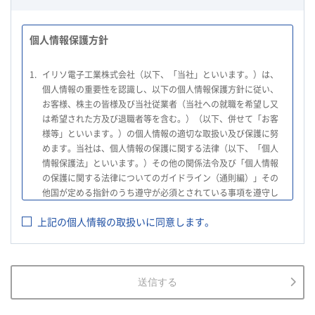
個人情報保護方針
1.
イリソ電子工業株式会社（以下、「当社」といいます。）は、
個人情報の重要性を認識し、以下の個人情報保護方針に従い、
お客様、株主の皆様及び当社従業者（当社への就職を希望し又
は希望された方及び退職者等を含む。）（以下、併せて「お客
様等」といいます。）の個人情報の適切な取扱い及び保護に努
めます。当社は、個人情報の保護に関する法律（以下、「個人
情報保護法」といいます。）その他の関係法令及び「個人情報
の保護に関する法律についてのガイドライン（通則編）」その
他国が定める指針のうち遵守が必須とされている事項を遵守し
て、個人情報の適切な取扱いを行います。
上記の個人情報の取扱いに同意します。
2.
当社は、お客様等の個人情報を適正に取得し、法令で不要とさ
れている場合を除き、お客様等の個人情報の利用目的を通知又
は公表し、利用目的の範囲内において使用いたします。
3.
当社は、お客様等の個人データについて、不正アクセス、漏え
送信する
い、滅失又は毀損等の防止に努め、個人データの管理のために
必要な組織的、人的、物理的及び技術的安全管理措置を講じま