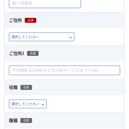
ご住所
必須
ご住所2
任意
役職
任意
職種
任意