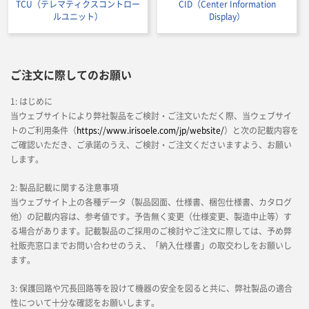
TCU（テレマティクスコントロー
CID（Center Information
ルユニット）
Display）
ご注文に際してのお願い
1: はじめに
当ウェブサイトにより弊社製品をご検討・ご注文いただく際、当ウェブサイ
トのご利用条件（
https://www.irisoele.com/jp/website/
）と次の記載内容を
ご確認いただき、ご承諾のうえ、ご検討・ご注文くださいますよう、お願い
します。
2: 製品記載に関する注意事項
当ウェブサイト上の各種データ（製品図面、仕様書、梱包仕様書、カタログ
他）の記載内容は、参考値です。予告無く変更（仕様変更、製造中止等）す
る場合があります。記載製品のご採用のご検討やご注文に際しては、予め弊
社販売窓口までお問い合わせのうえ、「納入仕様書」の取交わしをお願いし
ます。
3: 保護回路や冗長回路等を設けて機器の安全を図ると共に、弊社製品の適合
性について十分な確認をお願いします。