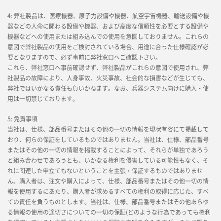
4: 弊社製品は、医療機器、原子力設備や機器、航空宇宙機器、輸送設備や機
器などの人命に関わる設備や機器、および高度な信頼性を必要とする設備や
機器などへの使用または組み込んでの使用を意図しておりません。これらの
意図で弊社製品の使用をご検討されている場合、用途に合った仕様確認が必
要となりますので、必ず事前に弊社窓口へご確認下さい。
これら、弊社窓口へ事前確認せず、弊社製品がこれらの意図で使用され、弊
社製品の故障により、人身事故、火災事故、社会的な損害などが生じても、
弊社ではいかなる責任も負いかねます。なお、兵器システム向けに購入・使
用は一切禁じております。
5: 免責事項
当社は、仕様、部品番号またはその他の一切の情報を現状有姿にて掲載して
おり、何らの保証をしているものではありません。当社は、仕様、部品番号
またはその他の一切の情報を掲載することによって、それらが単独であろう
と組み合わせであろうとも、いかなる権利を侵害している可能性もなく、そ
れに関連した申立てもないということを主張・保証するものではありませ
ん。購入者は、注文や購入によって、仕様、部品番号またはその他一切の情
報を使用するにあたり、購入者が求めるすべての権利の取得に応じた、すべ
ての責任を負うものとします。当社は、仕様、部品番号またはその他あらゆ
る情報の使用の適切さについての一切の保証(どのような行為であっても権利