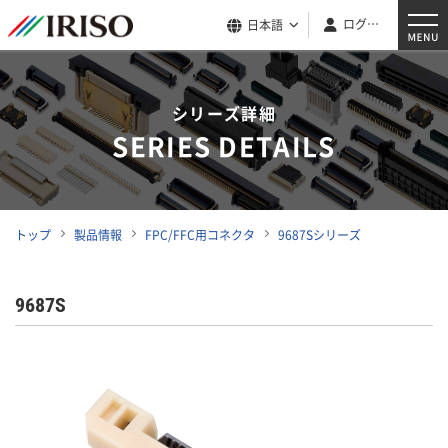
ログイン
日本語
シリーズ詳細
SERIES DETAILS
トップ
製品情報
FPC/FFC用コネクタ
9687Sシリーズ
9687S