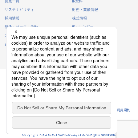
拠点一覧
IR資料
・
その他、法令の定め、または法的権限のある当局の法令に
サステナビリティ
財務・業績情報
基づく命令・指導等に従った対応
採用情報
株式情報
退職者から取得した個人情報
部活・サークル活動
IRカレンダー
・
退職後の連絡
スポンサー活動
IRに関するよくあるご質問
・
その他、法令の定め、または法的権限のある当局の法令に
基づく命令・指導等に従った対応
お問い合わせ
IRポリシー
免責事項
3.
個人情報の第三者提供について
当社は、以下の場合を除き、個人情報を第三者に提供すること
はございません。
(1)
事前にご本人の同意を得ている場合
(2)
利用目的の達成のため、当社が適切な監督を行う業務委託
先、当社関連会社または代理店等に提供する場合
プライバシーポリシー
クッキーポリシー
(3)
後述の共同利用の場合
ソーシャルメディアポリシー
ウェブサイトのご利用条件
利用規約
(4)
個人情報保護法その他の法令で認められた場合
4.
外国にある第三者への提供
Copyright IRISO ELECTRONICS CO., LTD. All Rights Reserved.