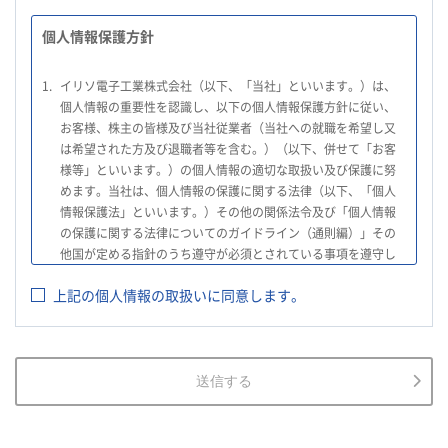
個人情報保護方針
1.
イリソ電子工業株式会社（以下、「当社」といいます。）は、
個人情報の重要性を認識し、以下の個人情報保護方針に従い、
お客様、株主の皆様及び当社従業者（当社への就職を希望し又
は希望された方及び退職者等を含む。）（以下、併せて「お客
様等」といいます。）の個人情報の適切な取扱い及び保護に努
めます。当社は、個人情報の保護に関する法律（以下、「個人
情報保護法」といいます。）その他の関係法令及び「個人情報
の保護に関する法律についてのガイドライン（通則編）」その
他国が定める指針のうち遵守が必須とされている事項を遵守し
て、個人情報の適切な取扱いを行います。
上記の個人情報の取扱いに同意します。
2.
当社は、お客様等の個人情報を適正に取得し、法令で不要とさ
れている場合を除き、お客様等の個人情報の利用目的を通知又
は公表し、利用目的の範囲内において使用いたします。
3.
当社は、お客様等の個人データについて、不正アクセス、漏え
送信する
い、滅失又は毀損等の防止に努め、個人データの管理のために
必要な組織的、人的、物理的及び技術的安全管理措置を講じま
す。