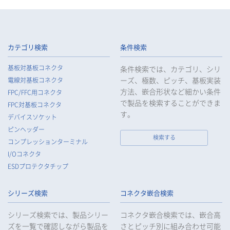
4.
当社は、従業者が個人データの重要性を理解し、個人データを
適切に取り扱うよう教育し、従業者にお客様等の個人データを
取り扱わせる場合には、お客様等の個人データの安全管理が図
られるよう、必要かつ適切な監督を行います。
カテゴリ検索
条件検索
5.
当社がお客様等の個人データの取扱いを委託する場合は、お客
基板対基板コネクタ
条件検索では、カテゴリ、シリ
様等の個人データの安全管理が図られるよう必要かつ適切な監
ーズ、極数、ピッチ、基板実装
電線対基板コネクタ
督を行います。
方法、嵌合形状など細かい条件
FPC/FFC用コネクタ
6.
当社は、法令で例外として定められている場合を除き、お客様
で製品を検索することができま
FPC対基板コネクタ
等の個人データをあらかじめ、ご本人の同意を得ることなく第
す。
デバイスソケット
三者に提供することはいたしません。
ピンヘッダー
7.
当社は、法令で不要とされている場合を除き、第三者に個人デ
検索する
コンプレッションターミナル
ータを提供したとき、又は受けたときは、法令で定められた確
I/Oコネクタ
認・記録義務を適正に履行いたします。
ESDプロテクタチップ
8.
当社は、匿名加工情報を作成する場合は、法令で定められた基
準を遵守し、適切な安全管理措置を実施します。
シリーズ検索
コネクタ嵌合検索
9.
当社は、個人情報の漏えい等の事故が発生した場合は、お客様
等の保護を最優先する考えのもと、被害を最小限にとどめるた
シリーズ検索では、製品シリー
コネクタ嵌合検索では、嵌合高
めに合理的な範囲で速やかに対応し、再発防止に向けた取り組
ズを一覧で確認しながら製品を
さとピッチ別に組み合わせ可能