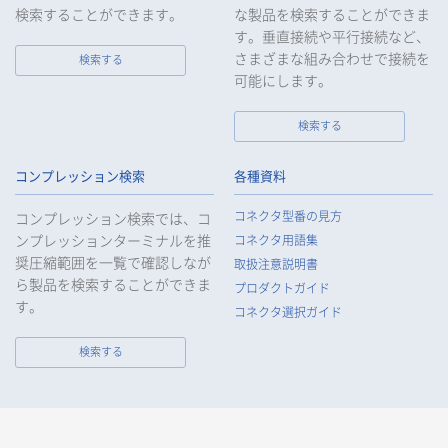
みを行います。
検索することができます。
な製品を検索することができま
す。垂直接続や平行接続など、
10.
当社は、個人情報報保護のための管理体制および取り組みを継
続的に見直し、定期的に評価を実施し、その改善に努めてまい
さまざまな組み合わせで接続を
検索する
ります。
可能にします。
検索する
個人情報の取扱いについて
コンプレッション検索
各種資料
1.
個人情報の取得
コネクタ型番の見方
コンプレッション検索では、コ
当社は、当社サービスの提供にあたり、お客様等の氏名、住
ンプレッションターミナルを推
コネクタ用語集
所、電話番号、電子メールアドレス、勤務先情報（所属会社
奨圧縮範囲を一覧で確認しなが
名、所属部署名、役職、住所、電話（FAX）番号等）、性別、銀
取扱注意説明書
ら製品を検索することができま
行口座情報等の個人情報を取得します。当社は、適正に個人情
プロダクトガイド
報を取得し、偽りその他不正の手段により取得することはいた
す。
コネクタ選択ガイド
しません。
なお、当社は、Cookieおよびその他のトラッキング技術（例え
検索する
ばWebビーコン）を使用して、IPアドレス等の識別子を含む、
お客様等の当ウェブサイトにおけるアクセス履歴および利用状
況に関する情報（以下、Cookie情報といいます）を収集してお
ります。Cookie情報は、当社が保有する会員サービスのお客様