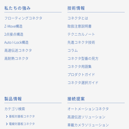
の個人情報と紐づけられる場合があります。個人情報と紐づけ
られる場合のCookie情報は、後掲及びCookieポリシーに従って
私たちの強み
技術情報
取り扱います。
https://www.irisoele.com/jp/cookie/
フローティングコネクタ
コネクタとは
Z-Move構造
取扱注意説明書
2.
個人情報の利用目的
2点接点構造
テクニカルノート
当社が取得する個人情報の利用目的は、次の通りです。当社
Auto I-Lock構造
先進コネクタ技術
は、次の利用目的を、関連性を有すると合理的に認められる範
囲で変更することがあり、変更した場合には、変更された利用
高速伝送コネクタ
コラム
目的について、ご本人に通知又は公表します。
高耐熱コネクタ
コネクタ型番の見方
お客様に関する情報
コネクタ用語集
・
お客様に対する当社製品のご案内のため
プロダクトガイド
・
お客様に対するキャンペーン、イベント開催案内等の情報
コネクタ選択ガイド
提供のため
・
市場調査・データ分析及び商品・サービスの企画・開発
製品情報
接続提案
等、お客様へのサービス向上のため
・
お客様の情報管理のため
カテゴリ検索
オートメーションコネクタ
・
お客様との取引の進捗状況を管理するため
基板対基板コネクタ
高速伝送ソリューション
・
お客様に対してアンケートを実施するため
電線対基板コネクタ
車載カメラソリューション