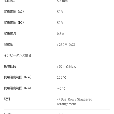
5.5 mm
本体高さ
50 V
定格電圧（AC）
50 V
定格電圧（DC）
0.5 A
定格電流
/ 250 V（AC）
耐電圧
インピーダンス整合
/ 50 mΩ Max.
接触抵抗
105 ℃
使用温度範囲（Max）
-40 ℃
使用温度範囲（Min）
- / Dual Row / Staggered
配列
Arrangement