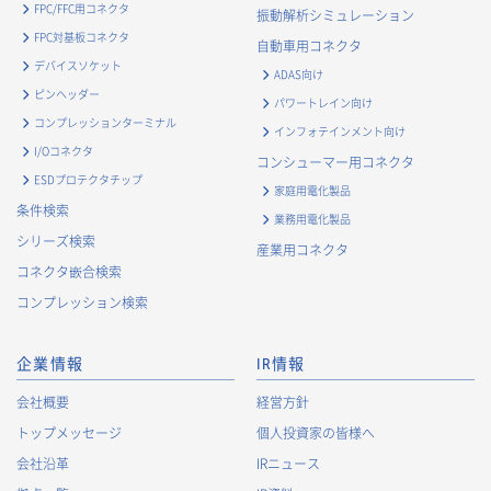
・
お客様からのお問合せに対して対応するため
FPC/FFC用コネクタ
振動解析シミュレーション
・
マーケティング調査及び分析のため
FPC対基板コネクタ
自動車用コネクタ
お取引先および業務上関係する他社・団体・官公庁の方に関す
デバイスソケット
ADAS向け
る個人情報
ピンヘッダー
パワートレイン向け
・
お問い合わせ対応、商談、打合せ等業務上必要な対応およ
コンプレッションターミナル
インフォテインメント向け
び連絡のため
I/Oコネクタ
コンシューマー用コネクタ
・
契約の履行または事業上必要な取引先情報の管理のため
ESDプロテクタチップ
家庭用電化製品
・
当社事業および取引に関するアンケート調査等への協力依
条件検索
業務用電化製品
頼のご連絡のため
シリーズ検索
産業用コネクタ
・
官公庁・各種業界団体等への報告・届出のため
コネクタ嵌合検索
株主に関する個人情報
コンプレッション検索
・
法令に基づく株主管理のため
・
株主への諸連絡・資料送達のため
企業情報
IR情報
採用応募者に関する個人情報
会社概要
経営方針
・
採用応募者への採用情報の発信のため
トップメッセージ
個人投資家の皆様へ
・
採用選考のため
会社沿革
IRニュース
・
当社における採用業務管理のため