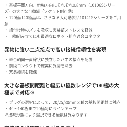
・ 基板平面方向、XY軸方向にそれぞれ0.8mm（10106Sシリー
ズ）の大きな可動域（ソケット側可動）
・ 120極/140極品は、さらなる大可動製品10141Sシリーズをご用
意
・ 組付け時のズレを吸収し実装部ストレスを軽減
・ 自動組み立てにも最適なロボット組立適合コネクタ
異物に強い二点接点で高い接続信頼性を実現
・ 嵌合軸同一直線状に独立したバネの接点を配置
・ 前段コンタクトで確実に異物を除去
・ 冗長接続を確保
大きな基板間距離と幅広い極数レンジで140極の大
極まで対応※
・ プラグの選択によって、20/25/30mm３種の基板間距離に対応
・ 40～140極まで20極毎にラインアップ
※接続形態により選択できる極数は異なります