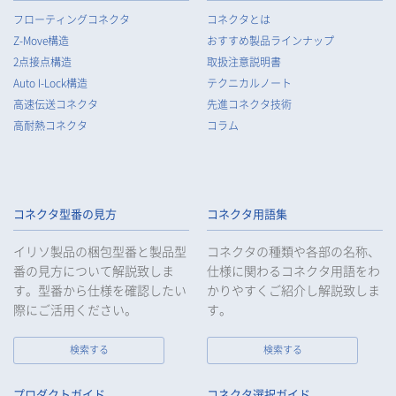
フローティングコネクタ
コネクタとは
Z-Move構造
おすすめ製品ラインナップ
2点接点構造
取扱注意説明書
Auto I-Lock構造
テクニカルノート
高速伝送コネクタ
先進コネクタ技術
高耐熱コネクタ
コラム
コネクタ型番の見方
コネクタ用語集
イリソ製品の梱包型番と製品型
コネクタの種類や各部の名称、
番の見方について解説致しま
仕様に関わるコネクタ用語をわ
す。型番から仕様を確認したい
かりやすくご紹介し解説致しま
際にご活用ください。
す。
検索する
検索する
プロダクトガイド
コネクタ選択ガイド