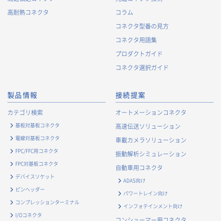
高耐熱コネクタ
コラム
コネクタ型番の見方
コネクタ用語集
プロダクトガイド
コネクタ選択ガイド
製品情報
接続提案
カテゴリ検索
オートメーションコネクタ
基板対基板コネクタ
高速伝送ソリューション
電線対基板コネクタ
車載カメラソリューション
FPC/FFC用コネクタ
振動解析シミュレーション
FPC対基板コネクタ
自動車用コネクタ
デバイスソケット
ADAS向け
ピンヘッダー
パワートレイン向け
コンプレッションターミナル
インフォテインメント向け
I/Oコネクタ
コンシューマー用コネクタ