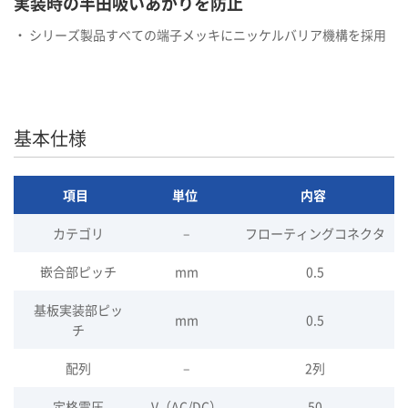
実装時の半田吸いあがりを防止
・ シリーズ製品すべての端子メッキにニッケルバリア機構を採用
基本仕様
項目
単位
内容
カテゴリ
–
フローティングコネクタ
嵌合部ピッチ
mm
0.5
基板実装部ピッ
mm
0.5
チ
配列
–
2列
定格電圧
V（AC/DC）
50