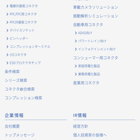
電線対基板コネクタ
車載カメラソリューション
FPC/FFC用コネクタ
振動解析シミュレーション
FPC対基板コネクタ
自動車用コネクタ
デバイスソケット
ADAS向け
ピンヘッダー
パワートレイン向け
コンプレッションターミナル
インフォテインメント向け
I/Oコネクタ
コンシューマー用コネクタ
ESDプロテクタチップ
家庭用電化製品
条件検索
業務用電化製品
シリーズ検索
産業用コネクタ
コネクタ嵌合検索
コンプレッション検索
企業情報
IR情報
会社概要
経営方針
トップメッセージ
個人投資家の皆様へ