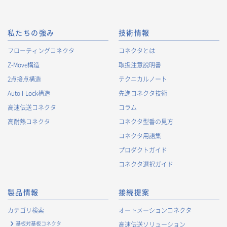
私たちの強み
技術情報
フローティングコネクタ
コネクタとは
Z-Move構造
取扱注意説明書
2点接点構造
テクニカルノート
Auto I-Lock構造
先進コネクタ技術
高速伝送コネクタ
コラム
高耐熱コネクタ
コネクタ型番の見方
コネクタ用語集
プロダクトガイド
コネクタ選択ガイド
製品情報
接続提案
カテゴリ検索
オートメーションコネクタ
基板対基板コネクタ
高速伝送ソリューション