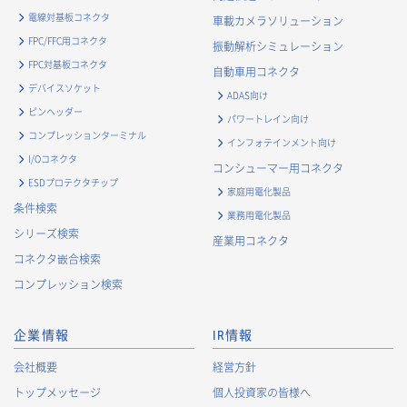
電線対基板コネクタ
車載カメラソリューション
FPC/FFC用コネクタ
振動解析シミュレーション
FPC対基板コネクタ
自動車用コネクタ
デバイスソケット
ADAS向け
ピンヘッダー
パワートレイン向け
コンプレッションターミナル
インフォテインメント向け
I/Oコネクタ
コンシューマー用コネクタ
ESDプロテクタチップ
家庭用電化製品
条件検索
業務用電化製品
シリーズ検索
産業用コネクタ
コネクタ嵌合検索
コンプレッション検索
企業情報
IR情報
会社概要
経営方針
トップメッセージ
個人投資家の皆様へ