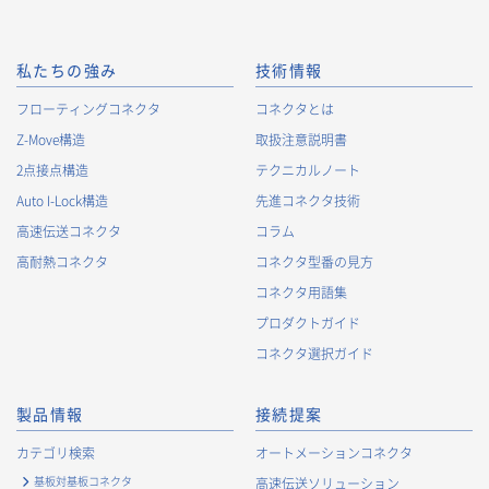
私たちの強み
技術情報
フローティングコネクタ
コネクタとは
Z-Move構造
取扱注意説明書
2点接点構造
テクニカルノート
Auto I-Lock構造
先進コネクタ技術
高速伝送コネクタ
コラム
高耐熱コネクタ
コネクタ型番の見方
コネクタ用語集
プロダクトガイド
コネクタ選択ガイド
製品情報
接続提案
カテゴリ検索
オートメーションコネクタ
基板対基板コネクタ
高速伝送ソリューション