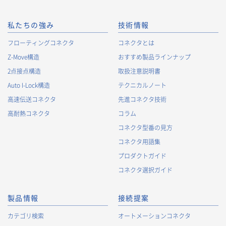
私たちの強み
技術情報
フローティングコネクタ
コネクタとは
Z-Move構造
おすすめ製品ラインナップ
2点接点構造
取扱注意説明書
Auto I-Lock構造
テクニカルノート
高速伝送コネクタ
先進コネクタ技術
高耐熱コネクタ
コラム
コネクタ型番の見方
コネクタ用語集
プロダクトガイド
コネクタ選択ガイド
製品情報
接続提案
カテゴリ検索
オートメーションコネクタ