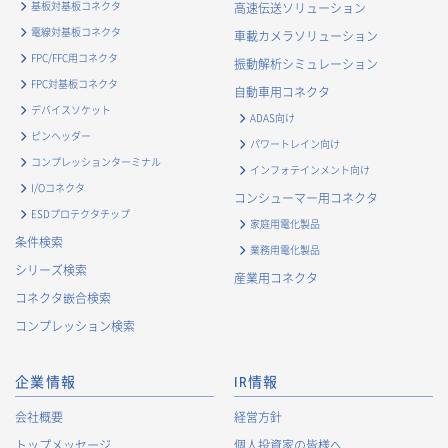
基板対基板コネクタ
高速伝送ソリューション
電線対基板コネクタ
車載カメラソリューション
FPC/FFC用コネクタ
振動解析シミュレーション
FPC対基板コネクタ
自動車用コネクタ
デバイスソケット
ADAS向け
ピンヘッダー
パワートレイン向け
コンプレッションターミナル
インフォテインメント向け
I/Oコネクタ
コンシューマー用コネクタ
ESDプロテクタチップ
家庭用電化製品
条件検索
業務用電化製品
シリーズ検索
産業用コネクタ
コネクタ嵌合検索
コンプレッション検索
企業情報
IR情報
会社概要
経営方針
トップメッセージ
個人投資家の皆様へ