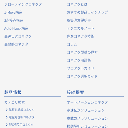
フローティングコネクタ
コネクタとは
Z-Move構造
おすすめ製品ラインナップ
2点接点構造
取扱注意説明書
Auto I-Lock構造
テクニカルノート
高速伝送コネクタ
先進コネクタ技術
高耐熱コネクタ
コラム
コネクタ型番の見方
コネクタ用語集
プロダクトガイド
コネクタ選択ガイド
製品情報
接続提案
カテゴリ検索
オートメーションコネクタ
基板対基板コネクタ
高速伝送ソリューション
電線対基板コネクタ
車載カメラソリューション
FPC/FFC用コネクタ
振動解析シミュレーション