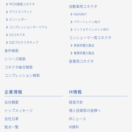
FPC対基板コネクタ
自動車用コネクタ
デバイスソケット
ADAS向け
ピンヘッダー
パワートレイン向け
コンプレッションターミナル
インフォテインメント向け
I/Oコネクタ
コンシューマー用コネクタ
ESDプロテクタチップ
家庭用電化製品
条件検索
業務用電化製品
シリーズ検索
産業用コネクタ
コネクタ嵌合検索
コンプレッション検索
企業情報
IR情報
会社概要
経営方針
トップメッセージ
個人投資家の皆様へ
会社沿革
IRニュース
拠点一覧
IR資料