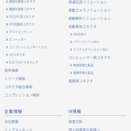
基板対基板コネクタ
高速伝送ソリューション
電線対基板コネクタ
車載カメラソリューション
FPC/FFC用コネクタ
振動解析シミュレーション
FPC対基板コネクタ
自動車用コネクタ
デバイスソケット
ADAS向け
ピンヘッダー
パワートレイン向け
コンプレッションターミナル
インフォテインメント向け
I/Oコネクタ
コンシューマー用コネクタ
ESDプロテクタチップ
家庭用電化製品
条件検索
業務用電化製品
シリーズ検索
産業用コネクタ
コネクタ嵌合検索
コンプレッション検索
企業情報
IR情報
会社概要
経営方針
トップメッセージ
個人投資家の皆様へ