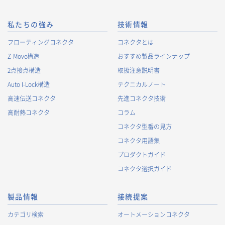
私たちの強み
技術情報
フローティングコネクタ
コネクタとは
Z-Move構造
おすすめ製品ラインナップ
2点接点構造
取扱注意説明書
Auto I-Lock構造
テクニカルノート
高速伝送コネクタ
先進コネクタ技術
高耐熱コネクタ
コラム
コネクタ型番の見方
コネクタ用語集
プロダクトガイド
コネクタ選択ガイド
製品情報
接続提案
カテゴリ検索
オートメーションコネクタ