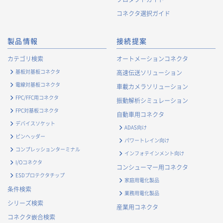
コネクタ選択ガイド
製品情報
接続提案
カテゴリ検索
オートメーションコネクタ
基板対基板コネクタ
高速伝送ソリューション
電線対基板コネクタ
車載カメラソリューション
FPC/FFC用コネクタ
振動解析シミュレーション
FPC対基板コネクタ
自動車用コネクタ
デバイスソケット
ADAS向け
ピンヘッダー
パワートレイン向け
コンプレッションターミナル
インフォテインメント向け
I/Oコネクタ
コンシューマー用コネクタ
ESDプロテクタチップ
家庭用電化製品
条件検索
業務用電化製品
シリーズ検索
産業用コネクタ
コネクタ嵌合検索