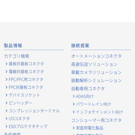
製品情報
接続提案
カテゴリ検索
オートメーションコネクタ
基板対基板コネクタ
高速伝送ソリューション
電線対基板コネクタ
車載カメラソリューション
FPC/FFC用コネクタ
振動解析シミュレーション
FPC対基板コネクタ
自動車用コネクタ
デバイスソケット
ADAS向け
ピンヘッダー
パワートレイン向け
コンプレッションターミナル
インフォテインメント向け
I/Oコネクタ
コンシューマー用コネクタ
ESDプロテクタチップ
家庭用電化製品
条件検索