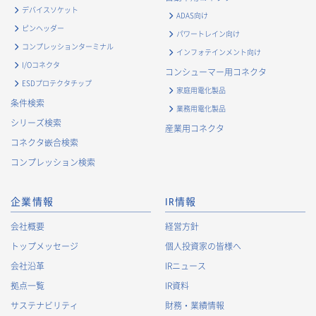
デバイスソケット
ADAS向け
ピンヘッダー
パワートレイン向け
コンプレッションターミナル
インフォテインメント向け
I/Oコネクタ
コンシューマー用コネクタ
ESDプロテクタチップ
家庭用電化製品
条件検索
業務用電化製品
シリーズ検索
産業用コネクタ
コネクタ嵌合検索
コンプレッション検索
企業情報
IR情報
会社概要
経営方針
トップメッセージ
個人投資家の皆様へ
会社沿革
IRニュース
拠点一覧
IR資料
サステナビリティ
財務・業績情報