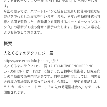
とくるまのテクノロジー展 2024 YOKOHAMA」に出展いたしま
す。
今回の展示では、パワートレインと統合ECU周りに使用可能な新
製品を中心とした展示を行います。また、ヤマハ発動機株式会社
様と協同で製作した「自動組立を実現するオートメーションコネ
クタ」の最新デモ機も併せて展示いたします。皆様のご来場を心
よりお待ちしております。
概要
人とくるまのテクノロジー展
https://aee.expo-info.jsae.or.jp/ja/
人とくるまのテクノロジー展（AUTOMOTIVE ENGINEERING
EXPOSITION）は、1992年に始まった自動車の技術者、研究者向
けの自動車技術専門展示会です。自動車技術展としては、国内最
大規模の来場者数を誇っています。今年は、「英知を集結しよ
う！ カーボンニュートラル、その先の循環型社会へ」をテーマに
開催されます。