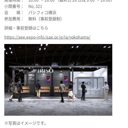
小間番号： No, 321
会 場： パシフィコ横浜
参加費用： 無料（事前登録制）
詳細・事前登録はこちら
https://aee.expo-info.jsae.or.jp/ja/yokohama/
※写真はイメージです。