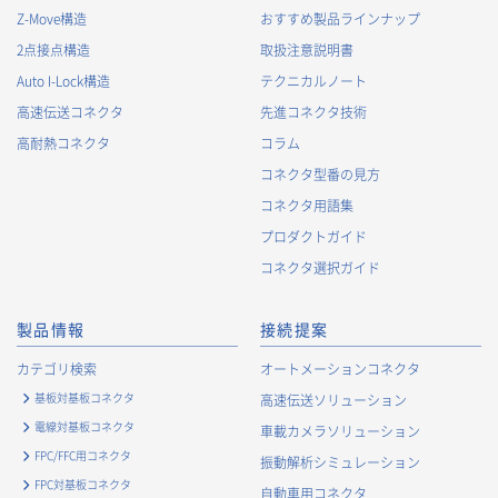
Z-Move構造
おすすめ製品ラインナップ
2点接点構造
取扱注意説明書
Auto I-Lock構造
テクニカルノート
高速伝送コネクタ
先進コネクタ技術
高耐熱コネクタ
コラム
コネクタ型番の見方
コネクタ用語集
プロダクトガイド
コネクタ選択ガイド
製品情報
接続提案
カテゴリ検索
オートメーションコネクタ
基板対基板コネクタ
高速伝送ソリューション
電線対基板コネクタ
車載カメラソリューション
FPC/FFC用コネクタ
振動解析シミュレーション
FPC対基板コネクタ
自動車用コネクタ